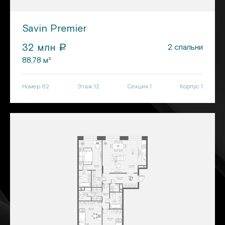
Savin Premier
32
млн
2
спальни
a
88,78
м²
Номер
62
Этаж 12
Секция
1
Корпус
1