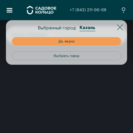
+7 (843) 211-96-68
Казань
Выбранный город:
Savin Premier
но
Да, верно
од
Выбрать город