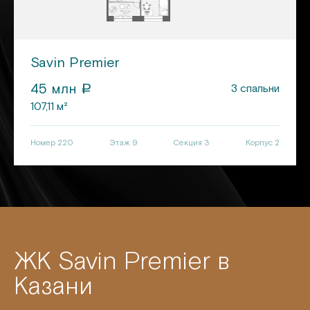
Savin Premier
45
млн
3
спальни
a
107,11
м²
Номер
220
Этаж 9
Секция
3
Корпус
2
ЖК Savin Premier в
Казани