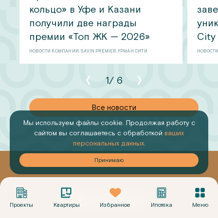
кольцо» в Уфе и Казани
зав
получили две награды
уник
премии «Топ ЖК — 2026»
City
НОВОСТИ КОМПАНИИ, SAVIN PREMIER, УРМАН СИТИ
НОВОСТИ
1
/
6
овости
Все новости
Мы используем файлы cookie. Продолжая работу с
сайтом вы соглашаетесь с обработкой
ваших
персональных данных.
аю
Принимаю
Контакты
Проекты
Квартиры
Избранное
Ипотека
Меню