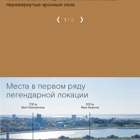
комплексом, которому удалось собрать золотой
перевернутые арочные окна.
требл. Этим результатом он обязан
мультилингвальному детскому саду «Бала-Сити»
(первое заведение подобного профиля в Поволжье)
1
/
2
и гранд-лобби от архитектурного бюро Oleg Klodt
Architecture & Design. Также проект признан главным
дебютантом сезона 2023-2024 гг.
С победой ГК «Садовое кольцо» поздравила член
жюри премии, главный архитектор Казани Ильсияр
Тухватуллина.
Места в первом ряду
легендарной локации
700 м
200 м
Мост Миллениум
Река Казанка