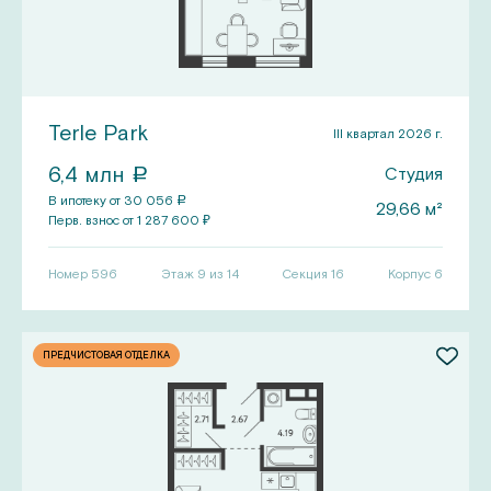
Terle Park
III квартал 2026 г.
6,4
млн
Студия
a
В ипотеку от
30 056
a
29,66
м²
Перв.
взнос от
1 287 600
₽
Номер
596
Этаж 9 из 14
Секция
16
Корпус
6
ПРЕДЧИСТОВАЯ ОТДЕЛКА