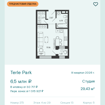
ПРЕДЧИСТОВАЯ ОТДЕЛКА
Terle Park
III квартал 2026 г.
6,5
млн
Студия
a
В ипотеку от
30 717
a
29,43
м²
Перв.
взнос от
1 315 927
₽
Номер
273
Этаж 4 из 29
Секция
13
Корпус
5