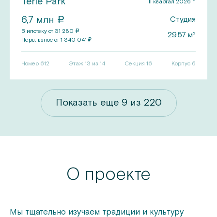
Terle Park
III квартал 2026 г.
6,7
млн
Студия
a
В ипотеку от
31 280
a
29,57
м²
Перв.
взнос от
1 340 041
₽
Номер
612
Этаж 13 из 14
Секция
16
Корпус
6
з
220
Показать еще
9
из
220
О проекте
Мы тщательно изучаем традиции и культуру