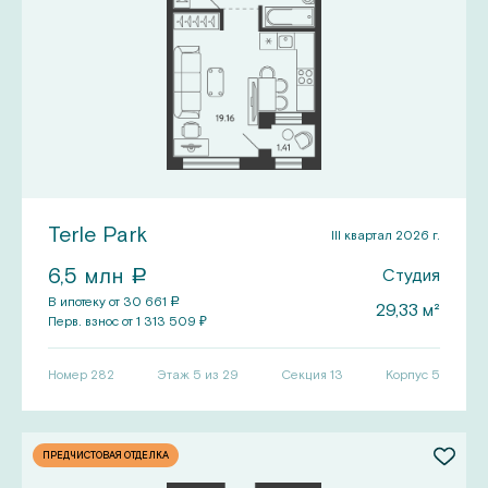
Terle Park
III квартал 2026 г.
6,5
млн
Студия
a
В ипотеку от
30 661
a
29,33
м²
Перв.
взнос от
1 313 509
₽
Номер
282
Этаж 5 из 29
Секция
13
Корпус
5
ПРЕДЧИСТОВАЯ ОТДЕЛКА