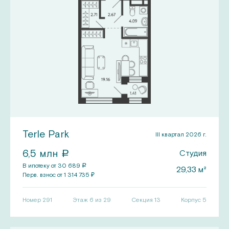
Terle Park
III квартал 2026 г.
6,5
млн
Студия
a
В ипотеку от
30 689
a
29,33
м²
Перв.
взнос от
1 314 735
₽
Номер
291
Этаж 6 из 29
Секция
13
Корпус
5