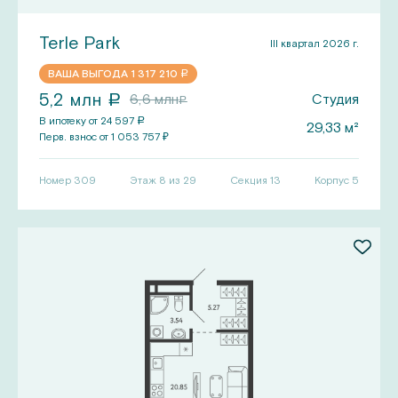
Terle Park
III квартал 2026 г.
ВАША ВЫГОДА
1 317 210
a
5,2
млн
6,6
млн
Студия
a
a
В ипотеку от
24 597
a
29,33
м²
Перв.
взнос от
1 053 757
₽
Номер
309
Этаж 8 из 29
Секция
13
Корпус
5