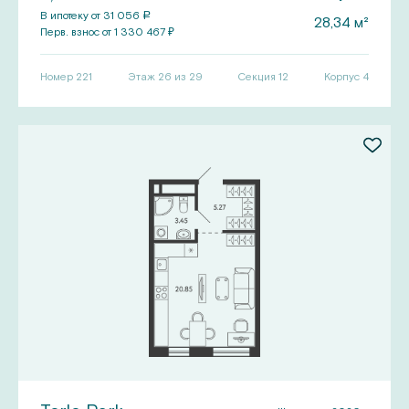
В ипотеку от
31 056
a
28,34
м²
Перв.
взнос от
1 330 467
₽
Номер
221
Этаж 26 из 29
Секция
12
Корпус
4