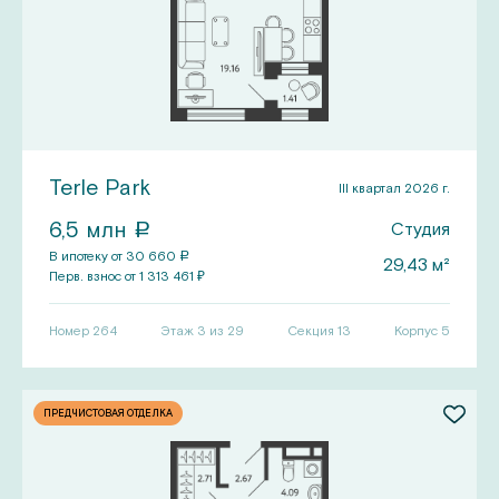
Terle Park
III квартал 2026 г.
6,5
млн
Студия
a
В ипотеку от
30 660
a
29,43
м²
Перв.
взнос от
1 313 461
₽
Номер
264
Этаж 3 из 29
Секция
13
Корпус
5
ПРЕДЧИСТОВАЯ ОТДЕЛКА