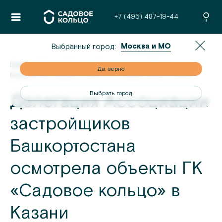
+7 (495) 487-19-44
Москва и МО
Выбранный город:
Главная
/
Новости
/
Делегация Ассоциации застройщиков
но
Да, верно
Башкортостана осмотрела объекты ГК «Садовое кольцо» в Казани
од
Выбрать город
Делегация Ассоциации
застройщиков
Башкортостана
осмотрела объекты ГК
«Садовое кольцо» в
Казани