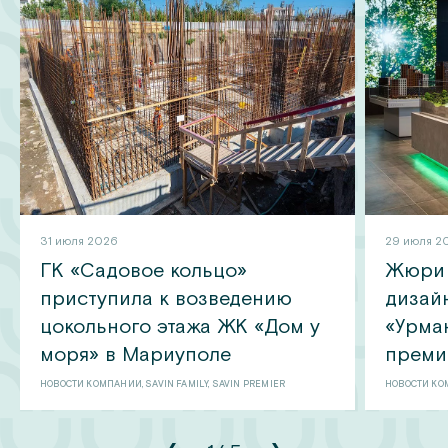
31 июля 2026
29 июля 2
ГК «Садовое кольцо»
Жюри 
приступила к возведению
дизай
цокольного этажа ЖК «Дом у
«Урма
моря» в Мариуполе
преми
НОВОСТИ КОМПАНИИ, SAVIN FAMILY, SAVIN PREMIER
НОВОСТИ КОМ