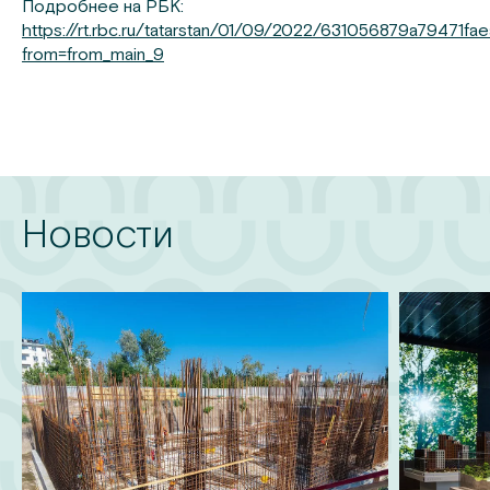
Подробнее на РБК:
https://rt.rbc.ru/tatarstan/01/09/2022/631056879a79471f
from=from_main_9
Новости