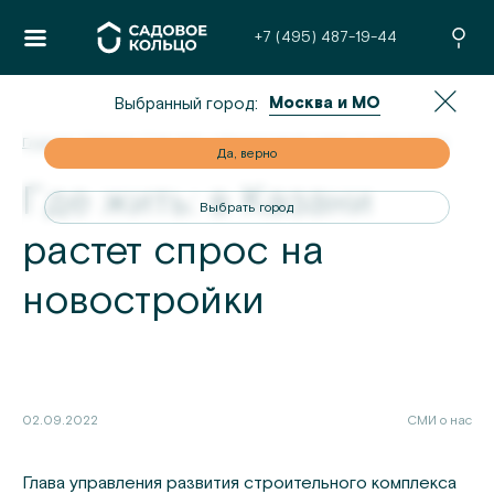
+7 (495) 487-19-44
Москва и МО
Выбранный город:
Главная
/
Новости
/
Где жить: в Казани растет спрос на новостройки
но
Да, верно
Где жить: в Казани
од
Выбрать город
растет спрос на
новостройки
02.09.2022
СМИ о нас
Глава управления развития строительного комплекса