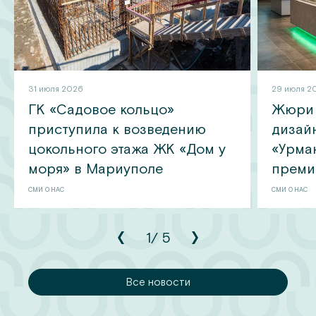
31 июля 2026
29 июля 2
ГК «Садовое кольцо»
Жюри 
приступила к возведению
дизай
цокольного этажа ЖК «Дом у
«Урма
моря» в Мариуполе
преми
СМИ О НАС
СМИ О НАС
1
/
5
сти
Все новости