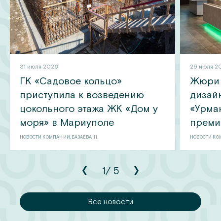
31 июля 2026
29 июля 2
ГК «Садовое кольцо»
Жюри 
приступила к возведению
дизай
цокольного этажа ЖК «Дом у
«Урма
моря» в Мариуполе
преми
НОВОСТИ КОМПАНИИ, БАЗАЕВА 11
НОВОСТИ КОМ
1
/
5
сти
Все новости