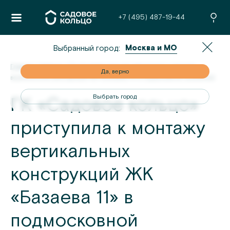
+7 (495) 487-19-44
Москва и МО
Выбранный город:
Главная
/
Новости
/
ГК «Садовое кольцо» приступила к монтажу
но
Да, верно
вертикальных конструкций ЖК «Базаева 11» в подмосковной Шаховской
од
Выбрать город
ГК «Садовое кольцо»
приступила к монтажу
вертикальных
конструкций ЖК
«Базаева 11» в
подмосковной