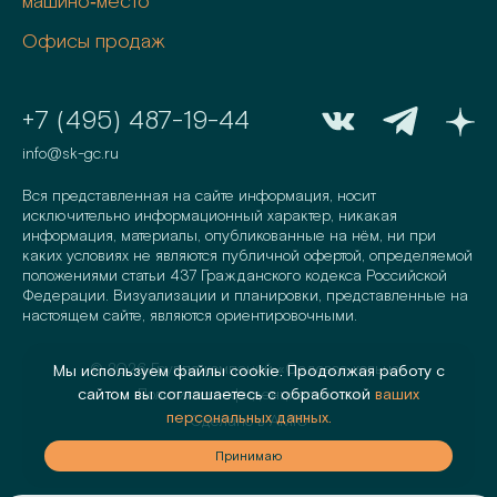
машино‑место
Офисы продаж
+7 (495) 487-19-44
info@sk-gc.ru
Вся представленная на сайте информация, носит
исключительно информационный характер, никакая
информация, материалы, опубликованные на нём, ни при
каких условиях не являются публичной офертой, определяемой
положениями статьи 437 Гражданского кодекса Российской
Федерации. Визуализации и планировки, представленные на
настоящем сайте, являются ориентировочными.
©
2026
Группа компаний «Садовое кольцо»
Мы используем файлы cookie. Продолжая работу с
сайтом вы соглашаетесь с обработкой
ваших
Политика конфиденциальности
персональных данных.
Сделано в
AMIO
аю
Принимаю