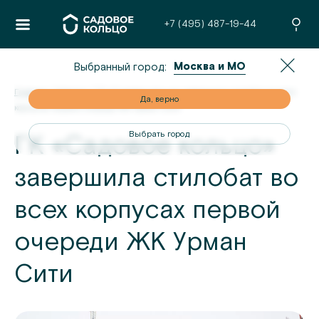
+7 (495) 487-19-44
Москва и МО
Выбранный город:
Главная
/
Новости
/
ГК «Садовое кольцо» завершила стилобат во всех
но
Да, верно
корпусах первой очереди ЖК Урман Сити
од
Выбрать город
ГК «Садовое кольцо»
завершила стилобат во
всех корпусах первой
очереди ЖК Урман
Сити