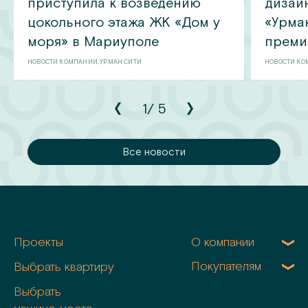
приступила к возведению
дизай
цокольного этажа ЖК «Дом у
«Урма
моря» в Мариуполе
преми
НОВОСТИ КОМПАНИИ, УРМАН СИТИ
НОВОСТИ КО
1
/
5
сти
Все новости
Проекты
О компании
Покупателям
Выбрать квартиру
Выбрать