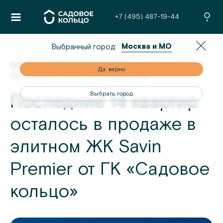
+7 (495) 487-19-44
Москва и МО
Выбранный город:
Главная
/
Новости
/
Последние 14 квартир осталось в продаже в
но
Да, верно
элитном ЖК Savin Premier от ГК «Садовое кольцо»
од
Выбрать город
Последние 14 квартир
осталось в продаже в
элитном ЖК Savin
Premier от ГК «Садовое
кольцо»