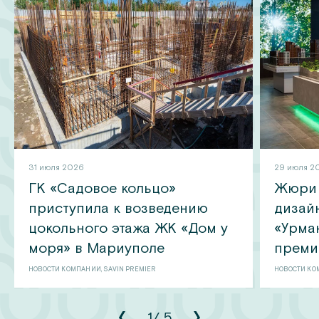
31 июля 2026
29 июля 2
ГК «Садовое кольцо»
Жюри 
приступила к возведению
дизай
цокольного этажа ЖК «Дом у
«Урма
моря» в Мариуполе
преми
НОВОСТИ КОМПАНИИ, SAVIN PREMIER
НОВОСТИ КО
1
/
5