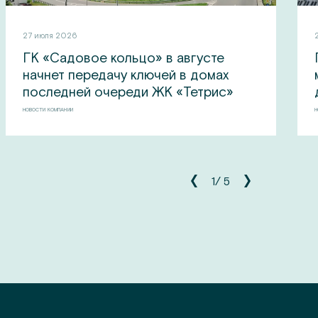
27 июля 2026
ГК «Садовое кольцо» в августе
начнет передачу ключей в домах
последней очереди ЖК «Тетрис»
НОВОСТИ КОМПАНИИ
Н
1
/
5