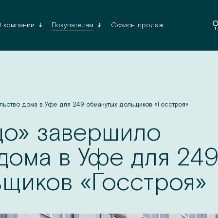
Офисы продаж
 компании
Покупателям
Да, верн
льство дома в Уфе для 249 обманутых дольщиков «Госстроя»
цо» завершило
дома в Уфе для 24
ьщиков «Госстроя»