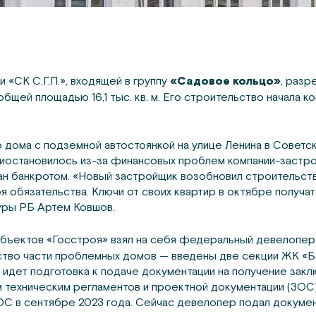
 «СК С.Г.П.», входящей в группу
«Садовое кольцо»
, разр
бщей площадью 16,1 тыс. кв. м. Его строительство начала к
 дома с подземной автостоянкой на улице Ленина в Советс
 приостановилось из-за финансовых проблем компании-застр
ан банкротом. «Новый застройщик возобновил строительств
я обязательства. Ключи от своих квартир в октябре получат
уры РБ Артем Ковшов.
объектов «Госстроя» взял на себя федеральный девелопе
тво части проблемных домов — введены две секции ЖК «Бе
 идет подготовка к подаче документации на получение закл
 техническим регламентов и проектной документации (ЗОС)
С в сентябре 2023 года. Сейчас девелопер подал докумен