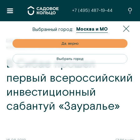
+7 (495) 487-19-44
Москва и МО
Выбранный город:
Главная
/
Новости
/
В Сибае прошел первый всероссийский
но
Да, верно
инвестиционный сабантуй «Зауралье»
од
Выбрать город
В Сибае прошел
первый всероссийский
инвестиционный
сабантуй «Зауралье»