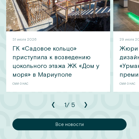
31 июля 2026
29 июля 2
ГК «Садовое кольцо»
Жюри 
приступила к возведению
дизай
цокольного этажа ЖК «Дом у
«Урма
моря» в Мариуполе
преми
СМИ О НАС
СМИ О НАС
1
/
5
сти
Все новости