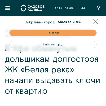
+7 (495) 487-19-44
Москва и МО
Выбранный город:
Главная
/
Новости
/
В Уфе обманутым дольщикам долгостроя ЖК
но
Да, верно
«Белая река» начали выдавать ключи от квартир
од
Выбрать город
В Уфе обманутым
дольщикам долгостроя
ЖК «Белая река»
начали выдавать ключи
от квартир