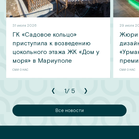
31 июля 2026
29 июля 2
ГК «Садовое кольцо»
Жюри 
приступила к возведению
дизай
цокольного этажа ЖК «Дом у
«Урма
моря» в Мариуполе
преми
СМИ О НАС
СМИ О НАС
1
/
5
сти
Все новости