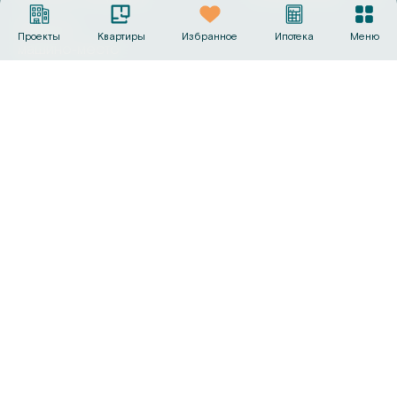
Выбрать
Проекты
Квартиры
Избранное
Ипотека
Меню
машино‑место
Офисы продаж
+7 (495) 487-19-44
info@sk-gc.ru
Вся представленная на сайте информация, носит
исключительно информационный характер, никакая
информация, материалы, опубликованные на нём, ни при
каких условиях не являются публичной офертой, определяемой
положениями статьи 437 Гражданского кодекса Российской
Федерации. Визуализации и планировки, представленные на
настоящем сайте, являются ориентировочными.
©
2026
Группа компаний «Садовое кольцо»
Политика конфиденциальности
Сделано в
AMIO