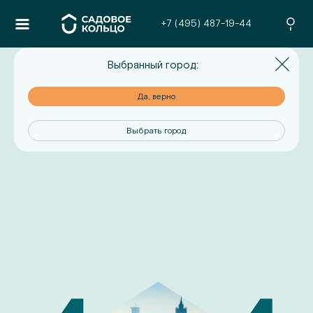
+7 (495) 487-19-44
Выбранный город:
но
Да, верно
од
Выбрать город