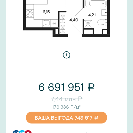
6 691 951
a
7,44
млн
a
176 336
/м²
a
ВАША ВЫГОДА
743 517
a