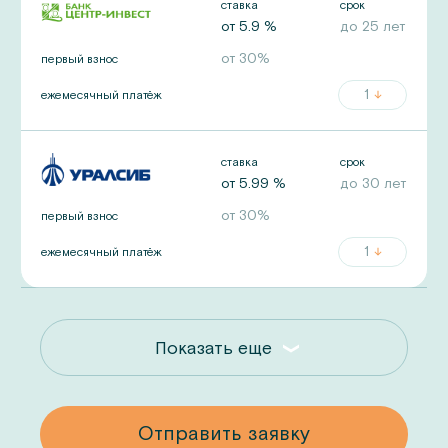
ставка
срок
от
5.9
%
до
25
лет
от
30
%
первый взнос
1
ежемесячный платёж
ставка
срок
от
5.99
%
до
30
лет
от
30
%
первый взнос
1
ежемесячный платёж
Показать еще
у
Отправить заявку