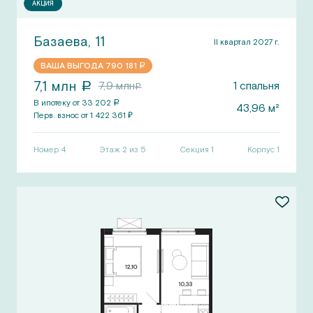
АКЦИЯ
Базаева, 11
II квартал 2027 г.
ВАША ВЫГОДА
790 181
a
7,1
млн
7,9
млн
1
спальня
a
a
В ипотеку от
33 202
a
43,96
м²
Перв.
взнос от
1 422 361
₽
Номер
4
Этаж 2 из 5
Секция
1
Корпус
1