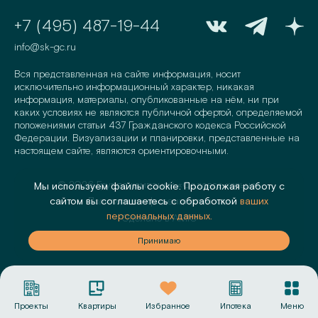
+7 (495) 487-19-44
info@sk-gc.ru
Вся представленная на сайте информация, носит
исключительно информационный характер, никакая
информация, материалы, опубликованные на нём, ни при
каких условиях не являются публичной офертой, определяемой
положениями статьи 437 Гражданского кодекса Российской
Федерации. Визуализации и планировки, представленные на
настоящем сайте, являются ориентировочными.
©
2026
Группа компаний «Садовое кольцо»
Мы используем файлы cookie. Продолжая работу с
Политика конфиденциальности
сайтом вы соглашаетесь с обработкой
ваших
персональных данных.
Сделано в
AMIO
аю
Принимаю
Проекты
Квартиры
Избранное
Ипотека
Меню