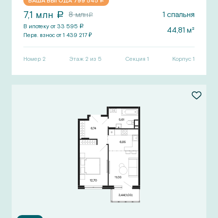
ВАША ВЫГОДА
799 545
a
7,1
млн
8
млн
1
спальня
a
a
В ипотеку от
33 595
a
44,81
м²
Перв.
взнос от
1 439 217
₽
Номер
2
Этаж 2 из 5
Секция
1
Корпус
1