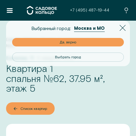
+7 (495) 487-19-44
Москва и МО
Выбранный город:
Главная
/
Проекты
/
Базаева, 11
/
1-комнатная квартира
но
Да, верно
№
62
Базаева, 11
II квартал 2027 г.
од
Выбрать город
Квартира 1
№
спальня
62
,
37.95
м²,
этаж
5
Список квартир