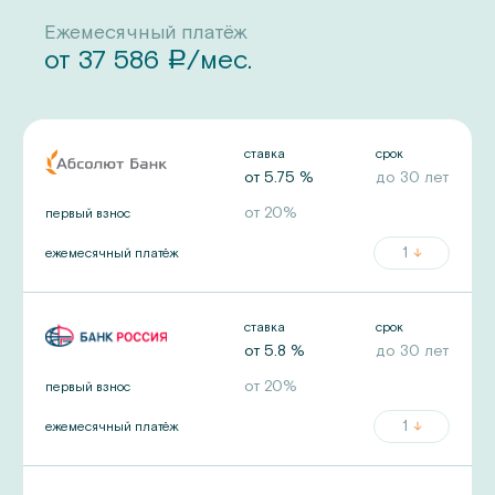
Ежемесячный платёж
от
37 586
/мес.
a
ставка
срок
от
5.75
%
до
30
лет
от
20
%
первый взнос
1
ежемесячный платёж
ставка
срок
от
5.8
%
до
30
лет
от
20
%
первый взнос
1
ежемесячный платёж