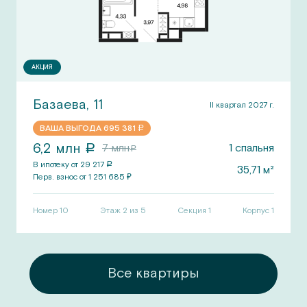
АКЦИЯ
Базаева, 11
II квартал 2027 г.
ВАША ВЫГОДА
695 381
a
6,2
млн
7
млн
1
спальня
a
a
В ипотеку от
29 217
a
35,71
м²
Перв.
взнос от
1 251 685
₽
Номер
10
Этаж 2 из 5
Секция
1
Корпус
1
ры
Все квартиры