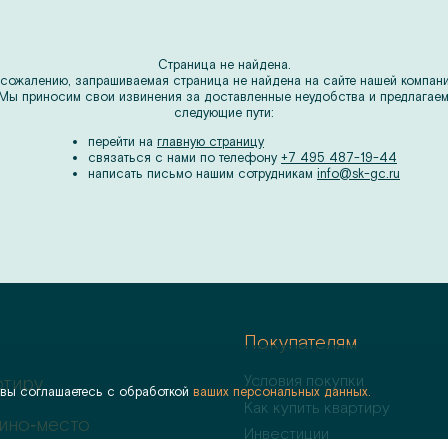
Страница не найдена.
 сожалению, запрашиваемая страница не найдена на сайте нашей компани
Мы приносим свои извинения за доставленные неудобства и предлагае
следующие пути:
перейти на
главную страницу
связаться с нами по телефону
+7 495 487-19-44
написать письмо нашим сотрудникам
info@sk-gc.ru
Покупателям
Условия покупки
ртиру
 вы соглашаетесь с обработкой
ваших персональных данных.
Как купить квартиру
ино‑место
Инвестиции