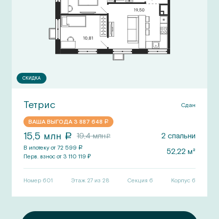
СКИДКА
Тетрис
Сдан
ВАША ВЫГОДА
3 887 648
a
15,5
млн
19,4
млн
2
спальни
a
a
В ипотеку от
72 599
a
52,22
м²
Перв.
взнос от
3 110 119
₽
Номер
601
Этаж 27 из 28
Секция
6
Корпус
6