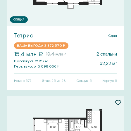
СКИДКА
Тетрис
Сдан
ВАША ВЫГОДА
3 872 570
a
15,4
млн
19,4
млн
2
спальни
a
a
В ипотеку от
72 317
a
52,22
м²
Перв.
взнос от
3 098 056
₽
Номер
577
Этаж 25 из 28
Секция
6
Корпус
6