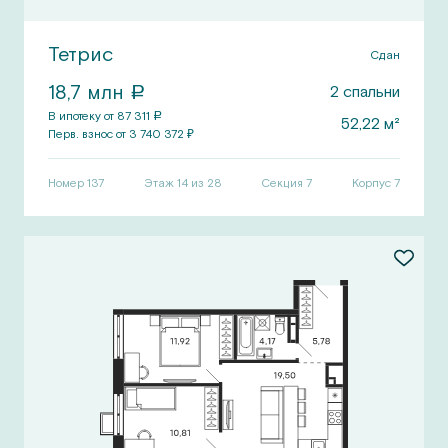
Тетрис
Сдан
18,7
млн
2
спальни
a
В ипотеку от
87 311
a
52,22
м²
Перв.
взнос от
3 740 372
₽
Номер
137
Этаж 14 из 28
Секция
7
Корпус
7