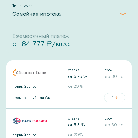
Тип ипотеки
Семейная ипотека
Ежемесячный платёж
от
84 777
/мес.
a
ставка
срок
от
5.75
%
до
30
лет
от
20
%
первый взнос
1
ежемесячный платёж
ставка
срок
от
5.8
%
до
30
лет
от
20
%
первый взнос