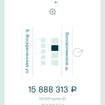
15 888 313
a
19,86
млн
a
a