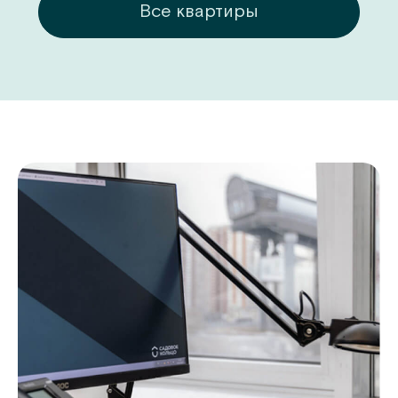
ры
Все квартиры