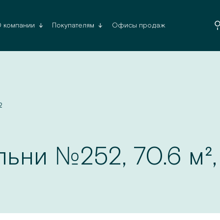
Офисы продаж
 компании
Покупателям
Да, верн
2
№
льни
252
,
70.6
м²,
Список