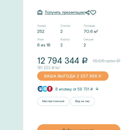
Получить презентацию
Номер
Спален
Площадь
252
2
70,6 м²
Этаж
Корпус
Секция
6 из 18
2
2
12 794 344
a
15,05
млн
a
181 223
/м²
a
ВАША ВЫГОДА
2 257 858
a
В ипотеку от
59 731
a
Мастер-спальня
Вид на лес