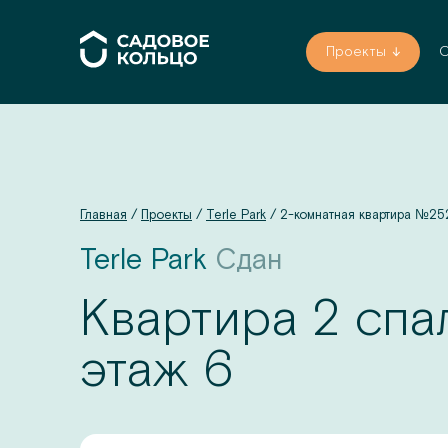
Проекты
О
Главная
/
Проекты
/
Terle Park
/
2-комнатная квартира
№
25
Terle Park
Сдан
Квартира 2 спа
этаж
6