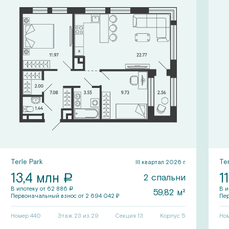
Terle Park
Ter
III квартал 2026 г.
13,4
млн
11
a
2
спальни
В ипотеку от
62 886
В и
a
59,82
м²
Первоначальный
взнос от
2 694 042
₽
Пе
Номер
440
Этаж 23 из 29
Секция
13
Корпус
5
Но