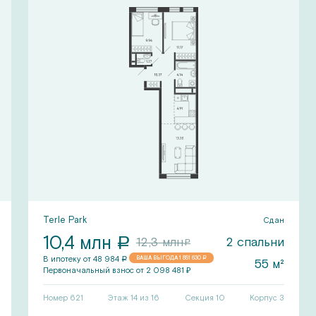
Terle Park
Сдан
10,4
млн
a
2
спальни
12,3
млн
a
В ипотеку от
48 984
ВАША ВЫГОДА
1 851 630
a
a
55
м²
Первоначальный
взнос от
2 098 481
₽
Номер
621
Этаж 14 из 16
Секция
10
Корпус
3