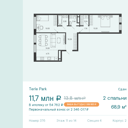
Terle Park
Сдан
2026 г.
11,7
млн
a
2
спальни
13,8
млн
льни
a
В ипотеку от
54 762
ВАША ВЫГОДА
2 069 963
a
a
68,9
м²
57
м²
Первоначальный
взнос от
2 346 017
₽
рпус
6
Номер
376
Этаж 11 из 14
Секция
4
Корпус
2