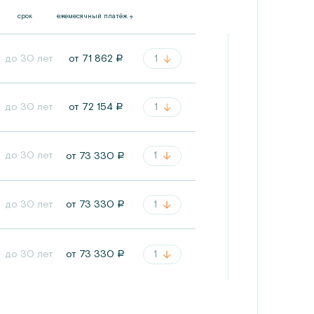
срок
ежемесячный платёж
до 30 лет
1
от
71 862
a
до 30 лет
1
от
72 154
a
до 30 лет
1
от
73 330
a
до 30 лет
1
от
73 330
a
1
до 30 лет
от
73 330
a