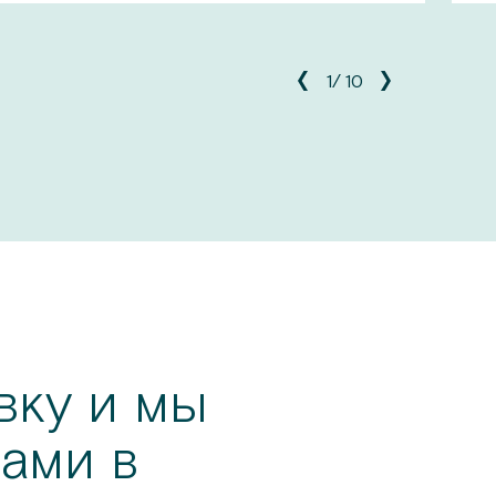
1
/
10
вку и мы
ами в