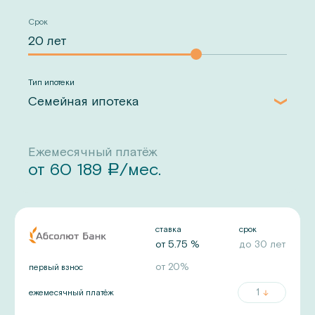
Срок
Тип ипотеки
Семейная ипотека
Ежемесячный платёж
от
60 189
/мес.
a
ставка
срок
от
5.75
%
до
30
лет
от
20
%
первый взнос
1
ежемесячный платёж