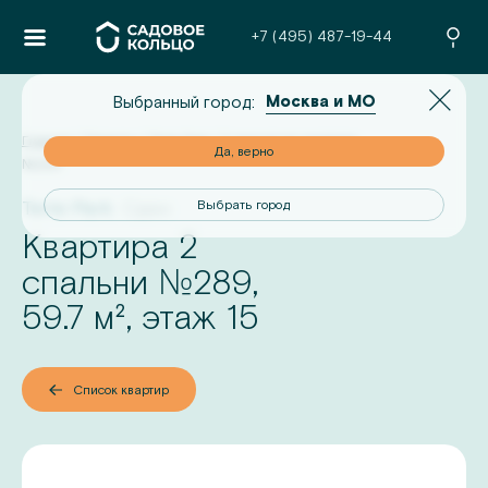
+7 (495) 487-19-44
Москва и МО
Выбранный город:
Главная
/
Проекты
/
Terle Park
/
2-комнатная квартира
но
Да, верно
№
289
Terle Park
Сдан
од
Выбрать город
Квартира 2
№
спальни
289
,
59.7
м², этаж
15
Список квартир