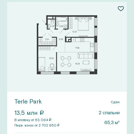
Terle Park
Сдан
13,5
млн
2
спальни
a
В ипотеку от
63 094
a
65,3
м²
Перв.
взнос от
2 702 950
₽