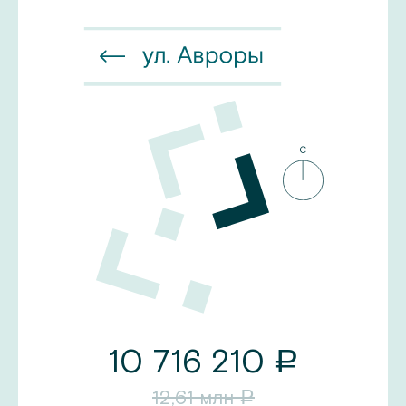
10 716 210
a
12,61
млн
a