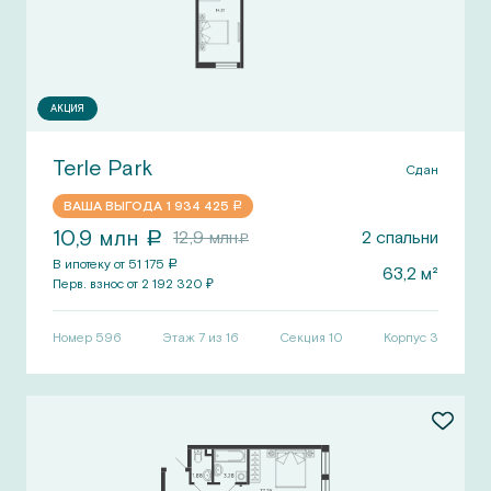
АКЦИЯ
Terle Park
Сдан
ВАША ВЫГОДА
1 934 425
a
10,9
млн
12,9
млн
2
спальни
a
a
В ипотеку от
51 175
a
63,2
м²
Перв.
взнос от
2 192 320
₽
Номер
596
Этаж 7 из 16
Секция
10
Корпус
3