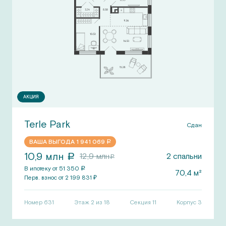
АКЦИЯ
Terle Park
Сдан
ВАША ВЫГОДА
1 941 069
a
10,9
млн
12,9
млн
2
спальни
a
a
В ипотеку от
51 350
a
70,4
м²
Перв.
взнос от
2 199 831
₽
Номер
631
Этаж 2 из 18
Секция
11
Корпус
3