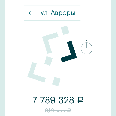
7 789 328
a
9,16
млн
a