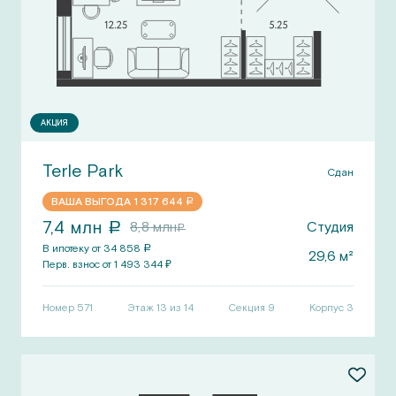
АКЦИЯ
Terle Park
Сдан
ВАША ВЫГОДА
1 317 644
a
7,4
млн
8,8
млн
Студия
a
a
В ипотеку от
34 858
a
29,6
м²
Перв.
взнос от
1 493 344
₽
Номер
571
Этаж 13 из 14
Секция
9
Корпус
3