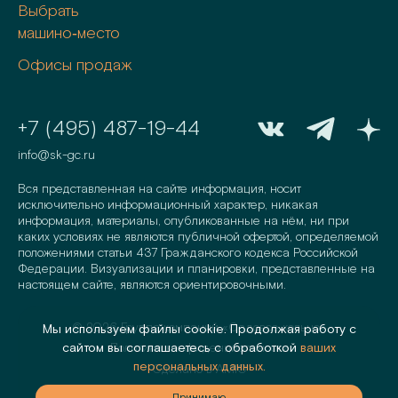
Выбрать
машино‑место
Офисы продаж
+7 (495) 487-19-44
info@sk-gc.ru
Вся представленная на сайте информация, носит
исключительно информационный характер, никакая
информация, материалы, опубликованные на нём, ни при
каких условиях не являются публичной офертой, определяемой
положениями статьи 437 Гражданского кодекса Российской
Федерации. Визуализации и планировки, представленные на
настоящем сайте, являются ориентировочными.
©
2026
Группа компаний «Садовое кольцо»
Мы используем файлы cookie. Продолжая работу с
сайтом вы соглашаетесь с обработкой
ваших
Политика конфиденциальности
персональных данных.
Сделано в
AMIO
аю
Принимаю