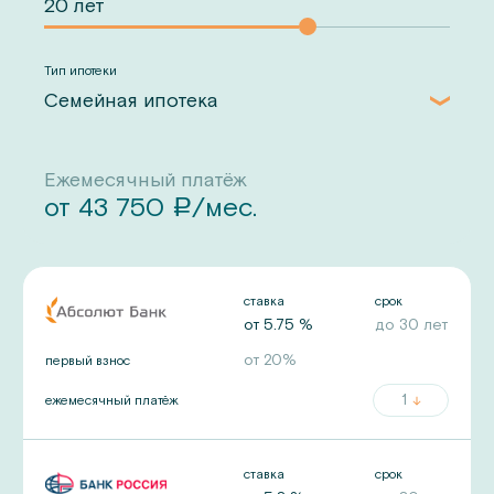
Тип ипотеки
Семейная ипотека
Ежемесячный платёж
от
43 750
/мес.
a
ставка
срок
от
5.75
%
до
30
лет
от
20
%
первый взнос
1
ежемесячный платёж
ставка
срок