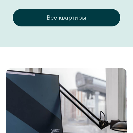
ры
Все квартиры