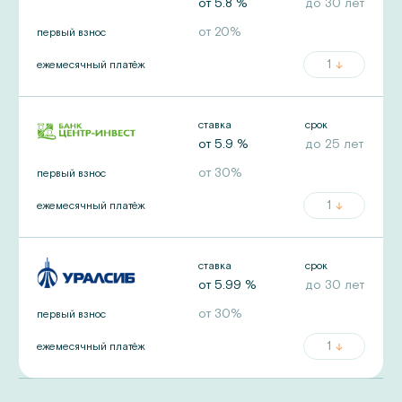
от
5.8
%
до
30
лет
от
20
%
первый взнос
1
ежемесячный платёж
ставка
срок
от
5.9
%
до
25
лет
от
30
%
первый взнос
1
ежемесячный платёж
ставка
срок
от
5.99
%
до
30
лет
от
30
%
первый взнос
1
ежемесячный платёж