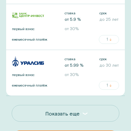
ставка
срок
от
5.9
%
до
25
лет
от
30
%
первый взнос
1
ежемесячный платёж
ставка
срок
от
5.99
%
до
30
лет
от
30
%
первый взнос
1
ежемесячный платёж
Показать еще