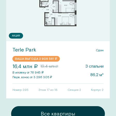
АКЦИЯ
Terle Park
Сдан
ВАША ВЫГОДА
2 908 561
a
16,4
млн
19,4
млн
3
спальни
a
a
В ипотеку от
76 945
a
86,2
м²
Перв.
взнос от
3 296 305
₽
Номер
295
Этаж 17 из 18
Секция
2
Корпус
2
ры
Все квартиры