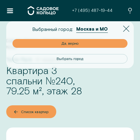
+7 (495) 487-19-44
Москва и МО
Выбранный город:
Главная
/
Проекты
/
Terle Park
/
3-комнатная квартира
но
Да, верно
№
240
Terle Park
III квартал 2026 г.
од
Выбрать город
Квартира 3
№
спальни
240
,
79.25
м², этаж
28
Список квартир