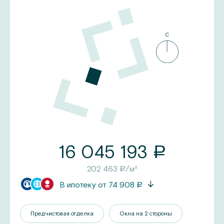
16 045 193
a
202 463
/м²
a
В ипотеку от
74 908
a
Предчистовая отделка
Окна на 2 стороны