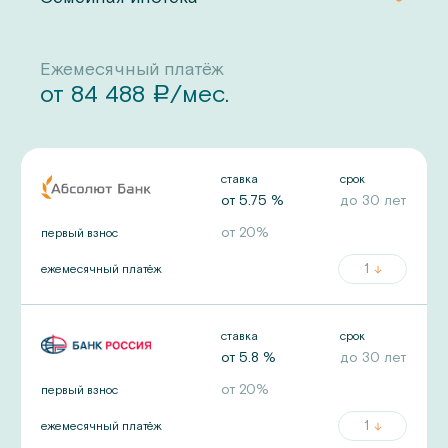
Ежемесячный платёж
от
84 488
/мес.
a
ставка
срок
от
5.75
%
до
30
лет
от
20
%
первый взнос
1
ежемесячный платёж
ставка
срок
от
5.8
%
до
30
лет
от
20
%
первый взнос
1
ежемесячный платёж