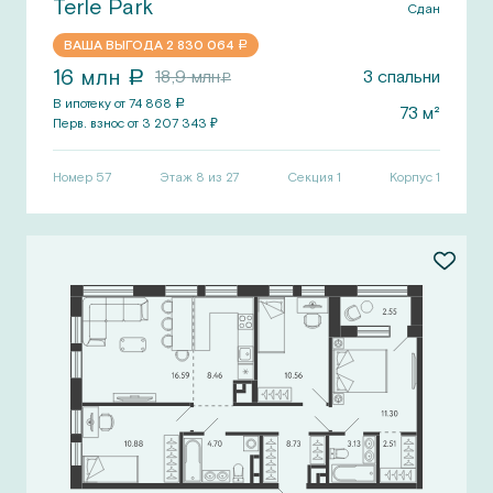
Terle Park
Сдан
ВАША ВЫГОДА
2 830 064
a
16
млн
18,9
млн
3
спальни
a
a
В ипотеку от
74 868
a
73
м²
Перв.
взнос от
3 207 343
₽
Номер
57
Этаж 8 из 27
Секция
1
Корпус
1