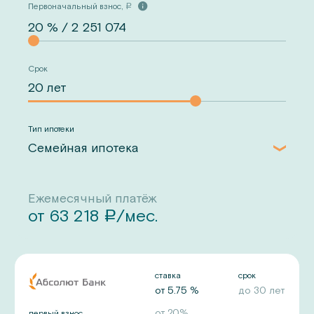
Первоначальный взнос,
a
Срок
Тип ипотеки
Семейная ипотека
Ежемесячный платёж
от
63 218
/мес.
a
ставка
срок
от
5.75
%
до
30
лет
от
20
%
первый взнос