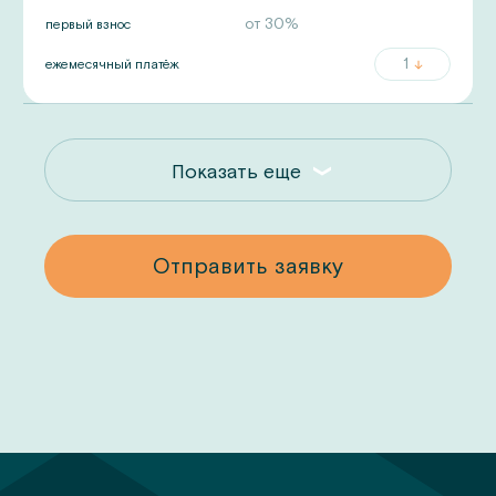
от
30
%
первый взнос
1
ежемесячный платёж
Показать еще
у
Отправить заявку