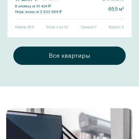
В ипотеку от
51 424
a
65,5
м²
Перв.
взнос от
2 202 988
₽
Номер
454
Этаж 2 из 10
Секция
7
Корпус
3
ры
Все квартиры