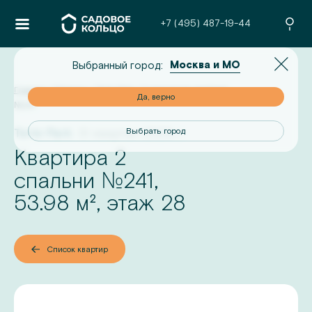
+7 (495) 487-19-44
Москва и МО
Выбранный город:
Главная
/
Проекты
/
Terle Park
/
2-комнатная квартира
но
Да, верно
№
241
Terle Park
III квартал 2026 г.
од
Выбрать город
Квартира 2
№
спальни
241
,
53.98
м², этаж
28
Список квартир