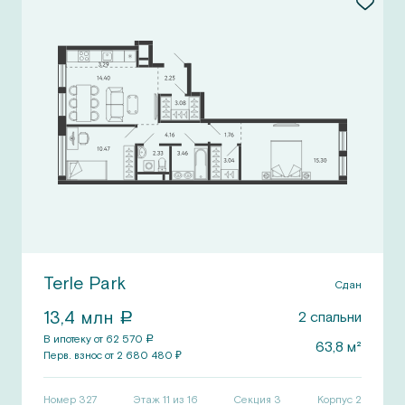
Terle Park
Сдан
13,4
млн
2
спальни
a
В ипотеку от
62 570
a
63,8
м²
Перв.
взнос от
2 680 480
₽
Номер
327
Этаж 11 из 16
Секция
3
Корпус
2