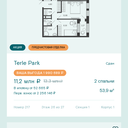
АКЦИЯ
ПРЕДЧИСТОВАЯ ОТДЕЛКА
Terle Park
Сдан
ВАША ВЫГОДА
1 990 689
a
11,2
млн
13,3
млн
2
спальни
a
a
В ипотеку от
52 665
a
53,9
м²
Перв.
взнос от
2 256 146
₽
Номер
217
Этаж 26 из 27
Секция
1
Корпус
1