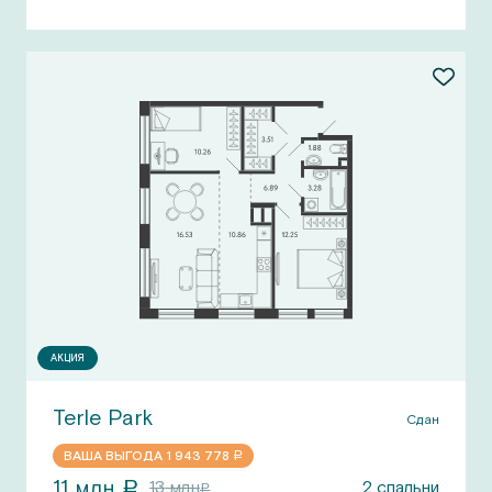
АКЦИЯ
Terle Park
Сдан
ВАША ВЫГОДА
1 943 778
a
11
млн
13
млн
2
спальни
a
a