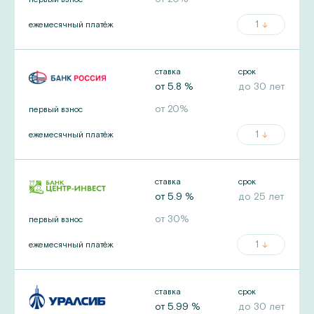
1
ежемесячный платёж
ставка
срок
от
5.8
%
до
30
лет
от
20
%
первый взнос
1
ежемесячный платёж
ставка
срок
от
5.9
%
до
25
лет
от
30
%
первый взнос
1
ежемесячный платёж
ставка
срок
от
5.99
%
до
30
лет