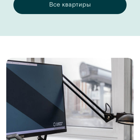
ры
Все квартиры