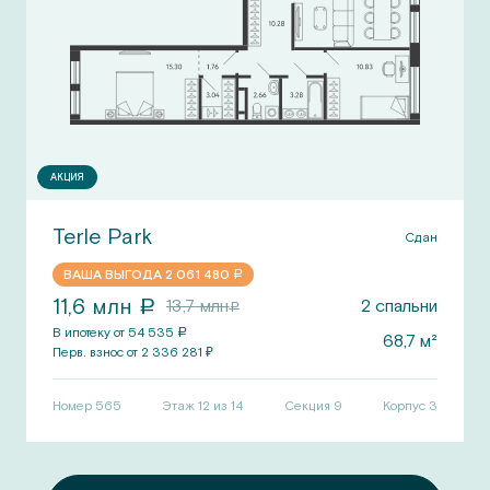
АКЦИЯ
Terle Park
Сдан
ВАША ВЫГОДА
2 061 480
a
11,6
млн
13,7
млн
2
спальни
a
a
В ипотеку от
54 535
a
68,7
м²
Перв.
взнос от
2 336 281
₽
Номер
565
Этаж 12 из 14
Секция
9
Корпус
3