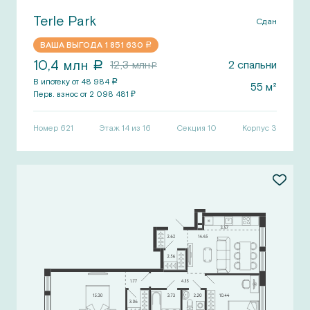
Terle Park
Сдан
ВАША ВЫГОДА
1 851 630
a
10,4
млн
12,3
млн
2
спальни
a
a
В ипотеку от
48 984
a
55
м²
Перв.
взнос от
2 098 481
₽
Номер
621
Этаж 14 из 16
Секция
10
Корпус
3