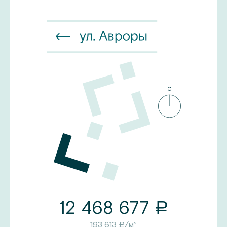
12 468 677
a
193 613
/м²
a