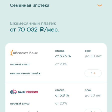
Семейная ипотека
Ежемесячный платёж
от
70 032
/мес.
a
ставка
срок
от
5.75
%
до
30
лет
от
20
%
первый взнос
1
ежемесячный платёж
ставка
срок
от
5.8
%
до
30
лет
от
20
%
первый взнос