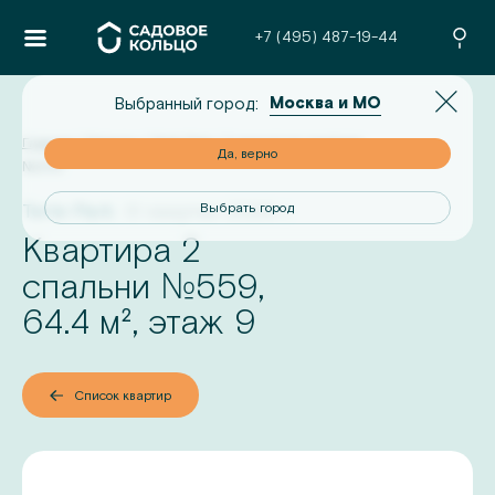
+7 (495) 487-19-44
Москва и МО
Выбранный город:
Главная
/
Проекты
/
Terle Park
/
2-комнатная квартира
но
Да, верно
№
559
Terle Park
III квартал 2026 г.
од
Выбрать город
Квартира 2
№
спальни
559
,
64.4
м², этаж
9
Список квартир