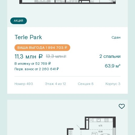
АКЦИЯ
Terle Park
Сдан
ВАША ВЫГОДА
1 994 703
a
11,3
млн
13,3
млн
2
спальни
a
a
В ипотеку от
52 769
a
63,9
м²
Перв.
взнос от
2 260 641
₽
Номер
493
Этаж 4 из 12
Секция
8
Корпус
3