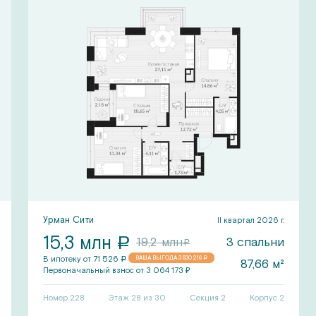
Урман Сити
II квартал 2026 г.
15,3
млн
a
3
спальни
19,2
млн
a
В ипотеку от
71 526
ВАША ВЫГОДА
3 830 216
a
a
87,66
м²
Первоначальный
взнос от
3 064 173
₽
Номер
228
Этаж 28 из 30
Секция
2
Корпус
2