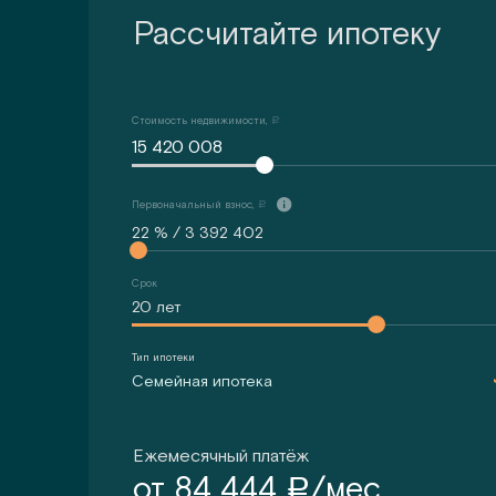
Рассчитайте ипотеку
Стоимость недвижимости,
a
15 420 008
Первоначальный взнос,
a
Срок
Тип ипотеки
Семейная ипотека
Ежемесячный платёж
от
84 444
/мес.
a