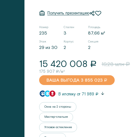
Получить презентацию
Номер
Спален
Площадь
235
3
87,66 м²
Этаж
Корпус
Секция
29 из 30
2
2
15 420 008
a
19,28
млн
a
175 907
/м²
a
ВАША ВЫГОДА
3 855 023
a
В ипотеку от
71 989
a
Окна на 2 стороны
Мастер-спальня
Угловое остекление