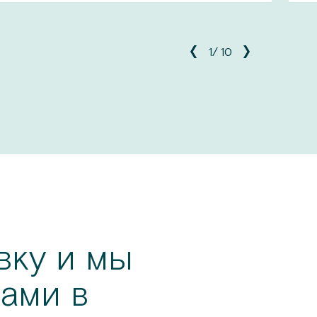
1
/
10
вку и мы
ами в