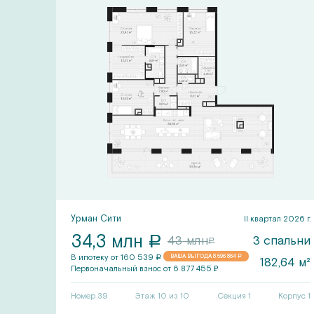
Урман Сити
II квартал 2026 г.
2028 г.
34,3
млн
a
3
спальни
43
млн
льни
a
В ипотеку от
160 539
ВАША ВЫГОДА
8 596 864
a
a
182,64
м²
,3
м²
Первоначальный
взнос от
6 877 455
₽
рпус
6
Номер
39
Этаж 10 из 10
Секция
1
Корпус
1