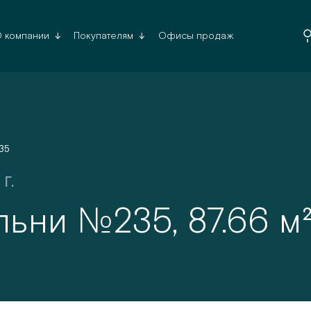
Офисы продаж
 компании
Покупателям
Да, верн
35
г.
№
льни
235
,
87.66
м²
Список