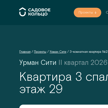
Проекты
О
Главная
/
Проекты
/
Урман Сити
/
3-комнатная квартира
№
2
Урман Сити
II квартал 2026 
Квартира 3 спа
этаж
29