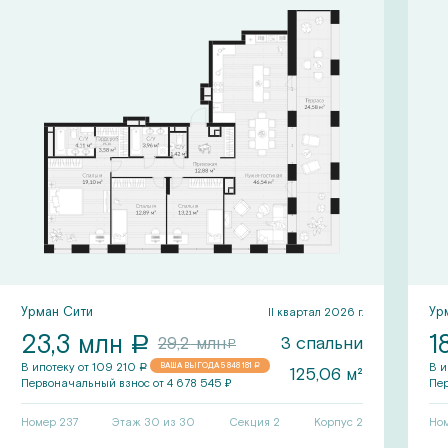
Урман Сити
Ур
II квартал 2026 г.
23,3
млн
1
a
3
спальни
29,2
млн
a
В ипотеку от
109 210
ВАША ВЫГОДА
5 848 181
В и
a
a
125,06
м²
Первоначальный
взнос от
4 678 545
₽
Пе
Номер
237
Этаж 30 из 30
Секция
2
Корпус
2
Но