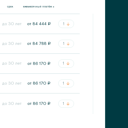
срок
ежемесячный платёж
до 30 лет
1
от
84 444
a
до 30 лет
1
от
84 788
a
до 30 лет
1
от
86 170
a
до 30 лет
1
от
86 170
a
1
до 30 лет
от
86 170
a