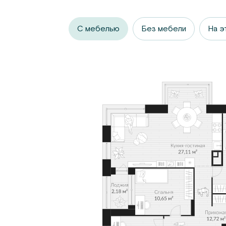
С мебелью
Без мебели
На э