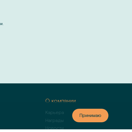
и.
м
О компании
Карьера
Принимаю
Принимаю
Награды
Новости