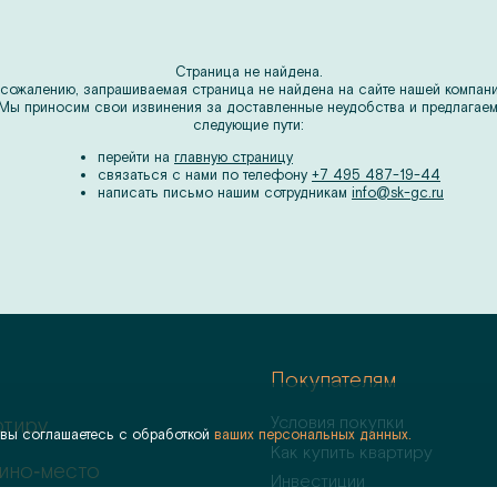
Страница не найдена.
 сожалению, запрашиваемая страница не найдена на сайте нашей компани
Мы приносим свои извинения за доставленные неудобства и предлагае
следующие пути:
перейти на
главную страницу
связаться с нами по телефону
+7 495 487-19-44
написать письмо нашим сотрудникам
info@sk-gc.ru
Покупателям
Условия покупки
ртиру
 вы соглашаетесь с обработкой
ваших персональных данных.
Как купить квартиру
ино‑место
Инвестиции