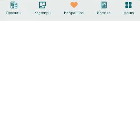
Выбрать
Проекты
Квартиры
Избранное
Ипотека
Меню
машино‑место
Офисы продаж
+7 (495) 487-19-44
info@sk-gc.ru
Вся представленная на сайте информация, носит
исключительно информационный характер, никакая
информация, материалы, опубликованные на нём, ни при
каких условиях не являются публичной офертой, определяемой
положениями статьи 437 Гражданского кодекса Российской
Федерации. Визуализации и планировки, представленные на
настоящем сайте, являются ориентировочными.
©
2026
Группа компаний «Садовое кольцо»
Политика конфиденциальности
Сделано в
AMIO