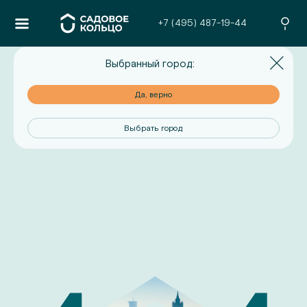
+7 (495) 487-19-44
Выбранный город:
но
Да, верно
од
Выбрать город