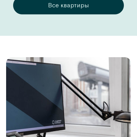
ры
Все квартиры