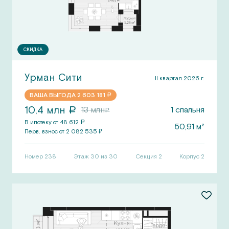
СКИДКА
Урман Сити
II квартал 2026 г.
ВАША ВЫГОДА
2 603 181
a
10,4
млн
13
млн
1
спальня
a
a
В ипотеку от
48 612
a
50,91
м²
Перв.
взнос от
2 082 535
₽
Номер
238
Этаж 30 из 30
Секция
2
Корпус
2