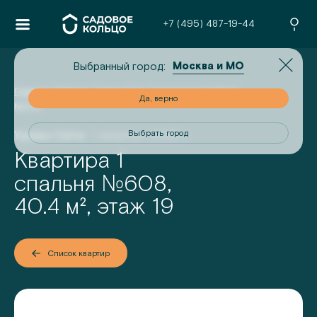
+7 (495) 487-19-44
Москва и МО
Выбранный город:
Главная
/
Проекты
/
Урман Сити
/
1-комнатная квартира
но
Да, верно
№
608
Урман Сити
I квартал 2028 г.
од
Выбрать город
Квартира 1
№
спальня
608
,
40.4
м², этаж
19
Список квартир