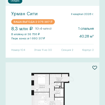
СКИДКА
Урман Сити
II квартал 2026 г.
ВАША ВЫГОДА
2 075 387
a
8,3
млн
10,4
млн
1
спальня
a
a
В ипотеку от
38 756
a
40,28
м²
Перв.
взнос от
1 660 317
₽
Номер
104
Этаж 11 из 30
Секция
2
Корпус
2