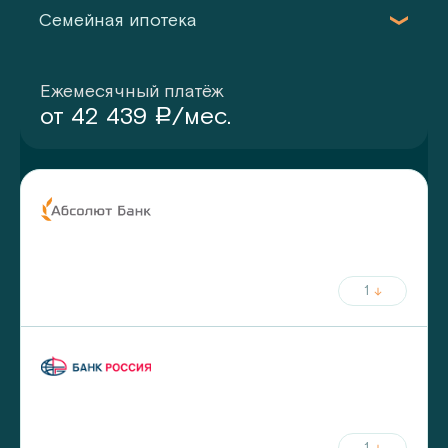
Семейная ипотека
Ежемесячный платёж
от
42 439
/мес.
a
ставка
срок
от
5.75
%
до
30
лет
от
20
%
первый взнос
1
ежемесячный платёж
ставка
срок
от
5.8
%
до
30
лет
от
20
%
первый взнос
1