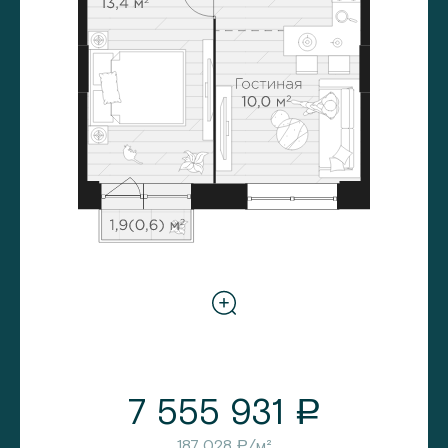
7 555 931
a
187 028
/м²
a