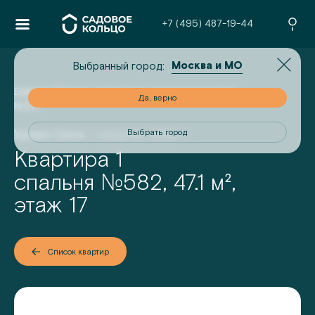
+7 (495) 487-19-44
Москва и МО
Выбранный город:
Главная
/
Проекты
/
Урман Сити
/
1-комнатная квартира
но
Да, верно
№
582
Урман Сити
I квартал 2028 г.
од
Выбрать город
Квартира 1
№
спальня
582
,
47.1
м²,
этаж
17
Список квартир