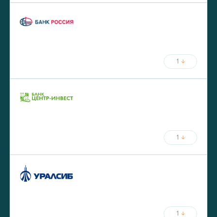
ставка
срок
от
5.8
%
до
30
лет
от
20
%
первый взнос
1
ежемесячный платёж
ставка
срок
от
5.9
%
до
25
лет
от
30
%
первый взнос
1
ежемесячный платёж
ставка
срок
от
5.99
%
до
30
лет
от
30
%
первый взнос
1
ежемесячный платёж