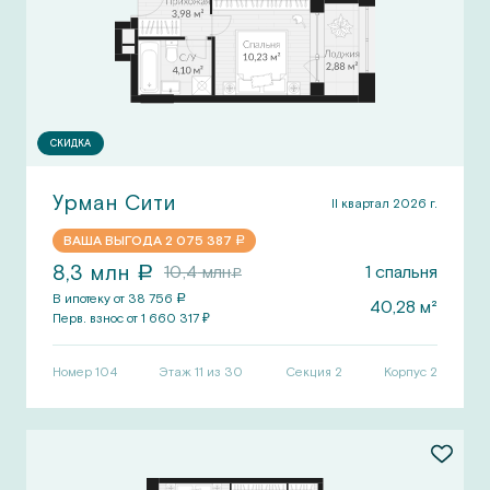
СКИДКА
Урман Сити
II квартал 2026 г.
ВАША ВЫГОДА
2 075 387
a
8,3
млн
10,4
млн
1
спальня
a
a
В ипотеку от
38 756
a
40,28
м²
Перв.
взнос от
1 660 317
₽
Номер
104
Этаж 11 из 30
Секция
2
Корпус
2