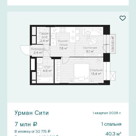
Урман Сити
I квартал 2028 г.
7
млн
1
спальня
a
В ипотеку от
32 773
a
40,3
м²