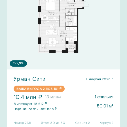
СКИДКА
Урман Сити
II квартал 2026 г.
ВАША ВЫГОДА
2 603 181
a
10,4
млн
13
млн
1
спальня
a
a
В ипотеку от
48 612
a
50,91
м²
Перв.
взнос от
2 082 535
₽
Номер
238
Этаж 30 из 30
Секция
2
Корпус
2