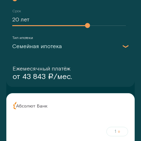
Срок
Тип ипотеки
Семейная ипотека
Ежемесячный платёж
от
43 843
/мес.
a
ставка
срок
от
5.75
%
до
30
лет
от
20
%
первый взнос
1
ежемесячный платёж