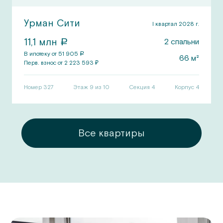
Урман Сити
I квартал 2028 г.
11,1
млн
2
спальни
a
В ипотеку от
51 905
a
66
м²
Перв.
взнос от
2 223 593
₽
Номер
327
Этаж 9 из 10
Секция
4
Корпус
4
ры
Все квартиры