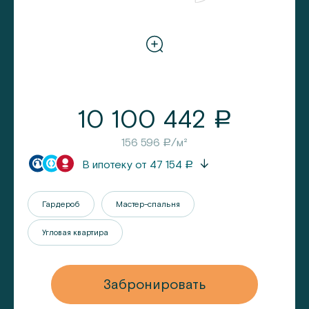
10 100 442
a
156 596
/м²
a
В ипотеку от
47 154
a
Гардероб
Мастер-спальня
Угловая квартира
Забронировать