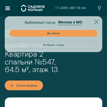
+7 (495) 487-19-44
Москва и МО
Выбранный город:
Главная
/
Проекты
/
Урман Сити
/
2-комнатная квартира
но
Да, верно
№
547
Урман Сити
I квартал 2028 г.
од
Выбрать город
Квартира 2
№
спальни
547
,
64.5
м², этаж
13
Список квартир