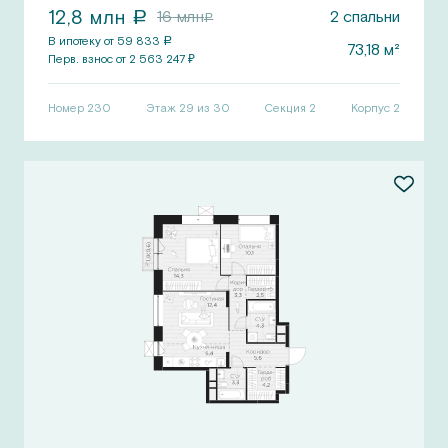
12,8
млн
16
млн
2
спальни
a
a
В ипотеку от
59 833
a
73,18
м²
Перв.
взнос от
2 563 247
₽
Номер
230
Этаж 29 из 30
Секция
2
Корпус
2