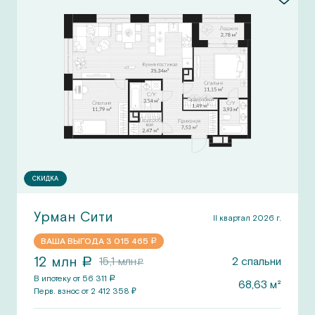
СКИДКА
Урман Сити
II квартал 2026 г.
ВАША ВЫГОДА
3 015 465
a
12
млн
15,1
млн
2
спальни
a
a
В ипотеку от
56 311
a
68,63
м²
Перв.
взнос от
2 412 358
₽