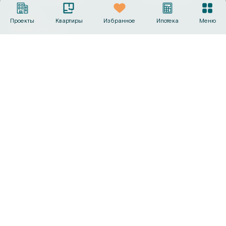
Выбрать
Проекты
Квартиры
Избранное
Ипотека
Меню
машино‑место
Офисы продаж
+7 (495) 487-19-44
info@sk-gc.ru
Вся представленная на сайте информация, носит
исключительно информационный характер, никакая
информация, материалы, опубликованные на нём, ни при
каких условиях не являются публичной офертой, определяемой
положениями статьи 437 Гражданского кодекса Российской
Федерации. Визуализации и планировки, представленные на
настоящем сайте, являются ориентировочными.
©
2026
Группа компаний «Садовое кольцо»
Политика конфиденциальности
Сделано в
AMIO