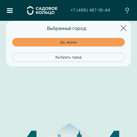
+7 (495) 487-19-44
Выбранный город:
но
Да, верно
од
Выбрать город