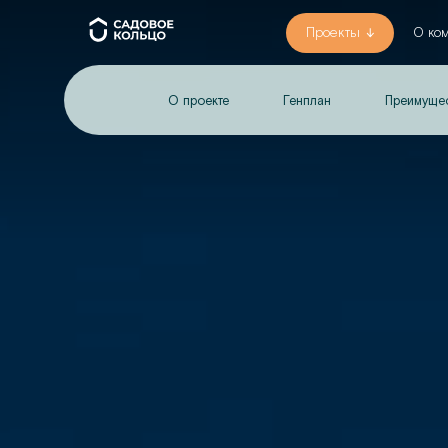
Проекты
О ко
О проекте
Генплан
Преимуще