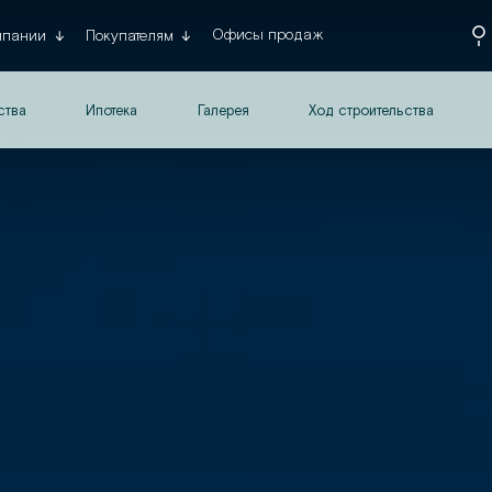
Офисы продаж
мпании
Покупателям
ства
Ипотека
Галерея
Ход строительства
Да, верн