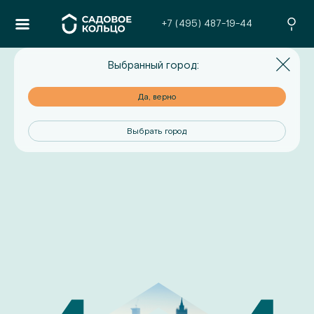
+7 (495) 487-19-44
Выбранный город:
но
Да, верно
од
Выбрать город