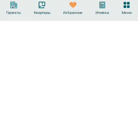
Выбрать
Проекты
Квартиры
Избранное
Ипотека
Меню
машино‑место
Офисы продаж
+7 (495) 487-19-44
info@sk-gc.ru
Вся представленная на сайте информация, носит
исключительно информационный характер, никакая
информация, материалы, опубликованные на нём, ни при
каких условиях не являются публичной офертой, определяемой
положениями статьи 437 Гражданского кодекса Российской
Федерации. Визуализации и планировки, представленные на
настоящем сайте, являются ориентировочными.
©
2026
Группа компаний «Садовое кольцо»
Политика конфиденциальности
Сделано в
AMIO