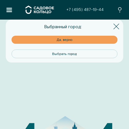
+7 (495) 487-19-44
Выбранный город:
но
Да, верно
од
Выбрать город