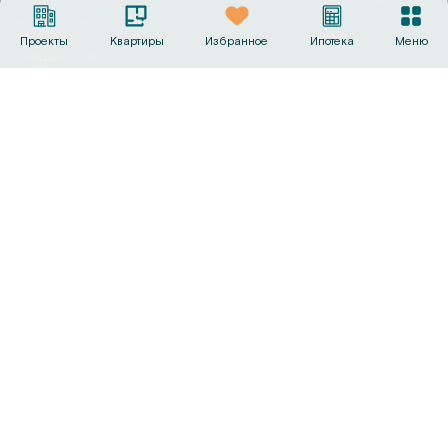
Выбрать
Проекты
Квартиры
Избранное
Ипотека
Меню
машино‑место
Офисы продаж
+7 (495) 487-19-44
info@sk-gc.ru
Вся представленная на сайте информация, носит
исключительно информационный характер, никакая
информация, материалы, опубликованные на нём, ни при
каких условиях не являются публичной офертой, определяемой
положениями статьи 437 Гражданского кодекса Российской
Федерации. Визуализации и планировки, представленные на
настоящем сайте, являются ориентировочными.
©
2026
Группа компаний «Садовое кольцо»
Политика конфиденциальности
Сделано в
AMIO