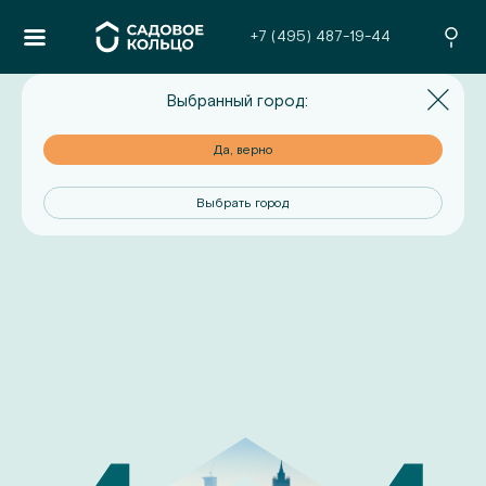
+7 (495) 487-19-44
Выбранный город:
но
Да, верно
од
Выбрать город