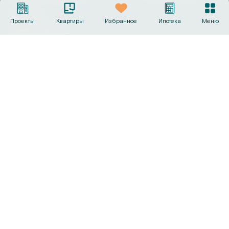
Выбрать
Проекты
Квартиры
Избранное
Ипотека
Меню
машино‑место
Офисы продаж
+7 (495) 487-19-44
info@sk-gc.ru
Вся представленная на сайте информация, носит
исключительно информационный характер, никакая
информация, материалы, опубликованные на нём, ни при
каких условиях не являются публичной офертой, определяемой
положениями статьи 437 Гражданского кодекса Российской
Федерации. Визуализации и планировки, представленные на
настоящем сайте, являются ориентировочными.
©
2026
Группа компаний «Садовое кольцо»
Политика конфиденциальности
Сделано в
AMIO