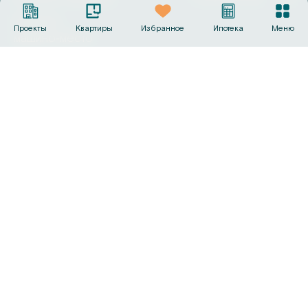
Выбрать
Проекты
Квартиры
Избранное
Ипотека
Меню
машино‑место
Офисы продаж
+7 (495) 487-19-44
info@sk-gc.ru
Вся представленная на сайте информация, носит
исключительно информационный характер, никакая
информация, материалы, опубликованные на нём, ни при
каких условиях не являются публичной офертой, определяемой
положениями статьи 437 Гражданского кодекса Российской
Федерации. Визуализации и планировки, представленные на
настоящем сайте, являются ориентировочными.
©
2026
Группа компаний «Садовое кольцо»
Политика конфиденциальности
Сделано в
AMIO