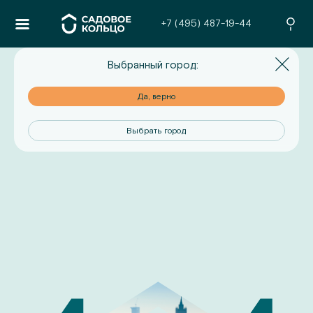
+7 (495) 487-19-44
Выбранный город:
но
Да, верно
од
Выбрать город