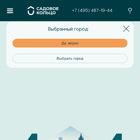
+7 (495) 487-19-44
Выбранный город:
но
Да, верно
од
Выбрать город