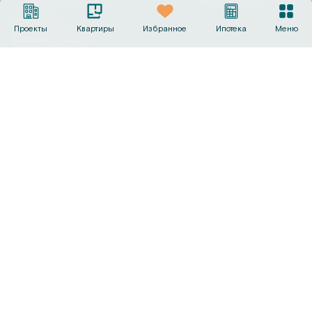
Выбрать
Проекты
Квартиры
Избранное
Ипотека
Меню
машино‑место
Офисы продаж
+7 (495) 487-19-44
info@sk-gc.ru
Вся представленная на сайте информация, носит
исключительно информационный характер, никакая
информация, материалы, опубликованные на нём, ни при
каких условиях не являются публичной офертой, определяемой
положениями статьи 437 Гражданского кодекса Российской
Федерации. Визуализации и планировки, представленные на
настоящем сайте, являются ориентировочными.
©
2026
Группа компаний «Садовое кольцо»
Политика конфиденциальности
Сделано в
AMIO