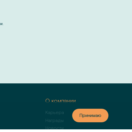
и.
м
О компании
Карьера
Принимаю
Принимаю
Награды
Новости