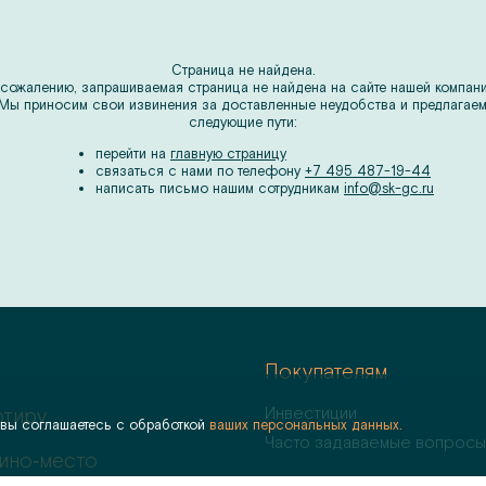
Страница не найдена.
 сожалению, запрашиваемая страница не найдена на сайте нашей компани
Мы приносим свои извинения за доставленные неудобства и предлагае
следующие пути:
перейти на
главную страницу
связаться с нами по телефону
+7 495 487-19-44
написать письмо нашим сотрудникам
info@sk-gc.ru
Покупателям
Инвестиции
ртиру
 вы соглашаетесь с обработкой
ваших персональных данных.
Часто задаваемые вопросы
ино‑место