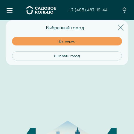
+7 (495) 487-19-44
Выбранный город:
но
Да, верно
од
Выбрать город