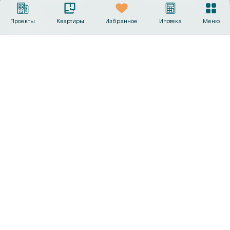
Выбрать
Проекты
Квартиры
Избранное
Ипотека
Меню
машино‑место
Офисы продаж
+7 (495) 487-19-44
info@sk-gc.ru
Вся представленная на сайте информация, носит
исключительно информационный характер, никакая
информация, материалы, опубликованные на нём, ни при
каких условиях не являются публичной офертой, определяемой
положениями статьи 437 Гражданского кодекса Российской
Федерации. Визуализации и планировки, представленные на
настоящем сайте, являются ориентировочными.
©
2026
Группа компаний «Садовое кольцо»
Политика конфиденциальности
Сделано в
AMIO