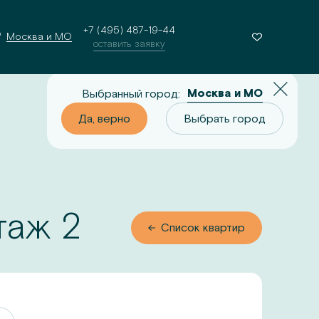
+7 (495) 487-19-44
Москва и МО
оставить заявку
Москва и МО
Выбранный город:
о
Выбрать город
Да, верно
Выбрать город
этаж
2
 квартир
Список квартир