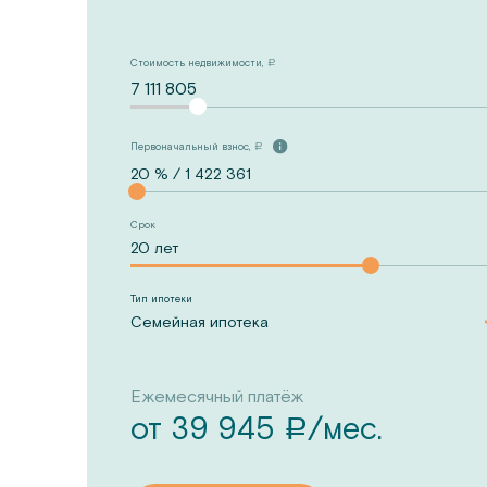
Стоимость недвижимости,
a
7 111 805
Первоначальный взнос,
a
Срок
Тип ипотеки
Семейная ипотека
Ежемесячный платёж
от
39 945
/мес.
a