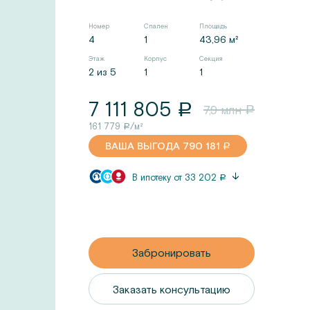
Номер
Спален
Площадь
4
1
43,96 м²
Этаж
Корпус
Секция
2 из 5
1
1
7 111 805
a
7,9
млн
a
161 779
/м²
a
ВАША ВЫГОДА
790 181
a
В ипотеку от
33 202
a
Забронировать
Заказать консультацию