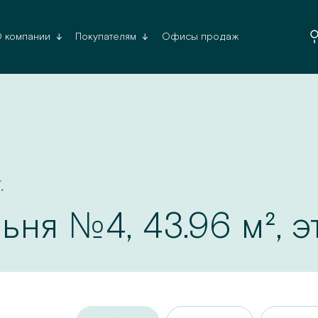
Офисы продаж
 компании
Покупателям
Да, верн
.
№
льня
4
,
43.96
м², 
Список