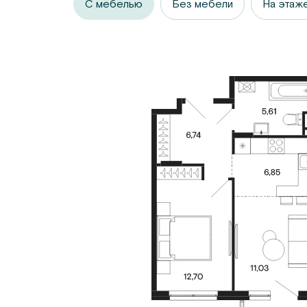
С мебелью
Без мебели
На этаж