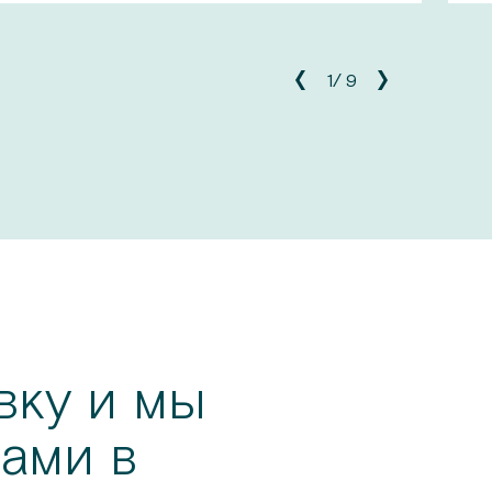
1
/
9
вку и мы
ами в