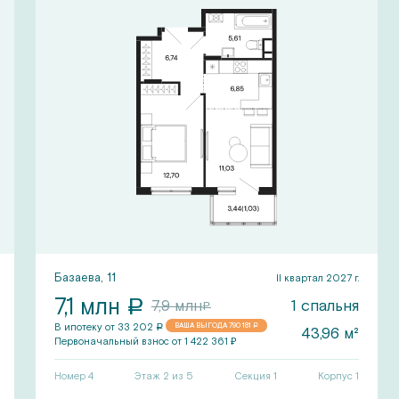
Базаева, 11
II квартал 2027 г.
7,1
млн
a
1
спальня
7,9
млн
a
В ипотеку от
33 202
ВАША ВЫГОДА
790 181
a
a
43,96
м²
Первоначальный
взнос от
1 422 361
₽
Номер
4
Этаж 2 из 5
Секция
1
Корпус
1