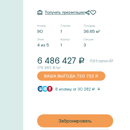
Получить презентацию
Номер
Спален
Площадь
90
1
36,65 м²
Этаж
Корпус
Секция
4 из 5
1
3
6 486 427
a
7,21
млн
a
176 983
/м²
a
ВАША ВЫГОДА
720 722
a
В ипотеку от
30 282
a
Забронировать