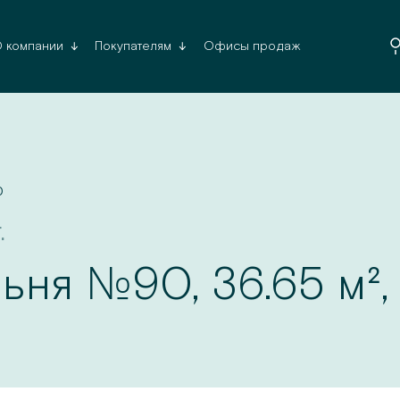
Офисы продаж
 компании
Покупателям
Да, верн
0
.
№
льня
90
,
36.65
м²,
Список