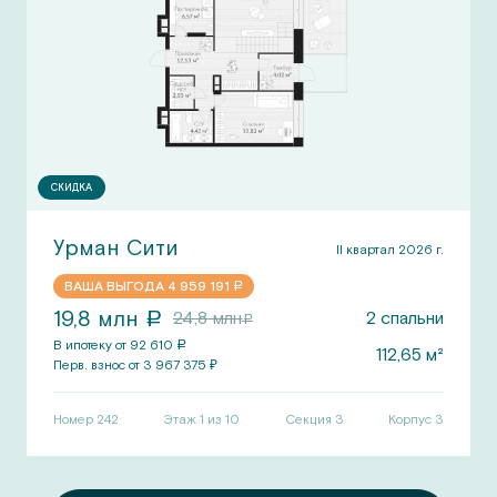
СКИДКА
Урман Сити
II квартал 2026 г.
ВАША ВЫГОДА
4 959 191
a
19,8
млн
24,8
млн
2
спальни
a
a
В ипотеку от
92 610
a
112,65
м²
Перв.
взнос от
3 967 375
₽
Номер
242
Этаж 1 из 10
Секция
3
Корпус
3