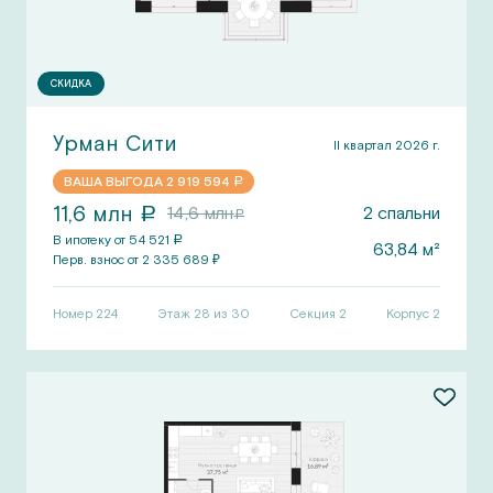
СКИДКА
Урман Сити
II квартал 2026 г.
ВАША ВЫГОДА
2 919 594
a
11,6
млн
14,6
млн
2
спальни
a
a
В ипотеку от
54 521
a
63,84
м²
Перв.
взнос от
2 335 689
₽
Номер
224
Этаж 28 из 30
Секция
2
Корпус
2