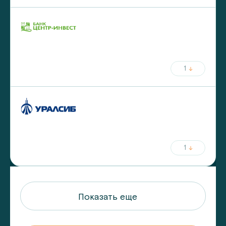
ставка
срок
от
5.9
%
до
25
лет
от
30
%
первый взнос
1
ежемесячный платёж
ставка
срок
от
5.99
%
до
30
лет
от
30
%
первый взнос
1
ежемесячный платёж
Показать еще