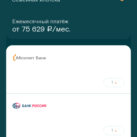
Ежемесячный платёж
от
75 629
/мес.
a
ставка
срок
от
5.75
%
до
30
лет
от
20
%
первый взнос
1
ежемесячный платёж
ставка
срок
от
5.8
%
до
30
лет
от
20
%
первый взнос
1
ежемесячный платёж