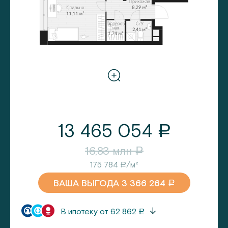
13 465 054
a
16,83
млн
a
175 784
/м²
a
ВАША ВЫГОДА
3 366 264
a
В ипотеку от
62 862
a