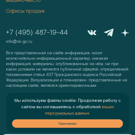
машино‑место
Офисы продаж
+7 (495) 487-19-44
info@sk-gc.ru
Вся представленная на сайте информация, носит
исключительно информационный характер, никакая
информация, материалы, опубликованные на нём, ни при
каких условиях не являются публичной офертой, определяемой
положениями статьи 437 Гражданского кодекса Российской
Федерации. Визуализации и планировки, представленные на
настоящем сайте, являются ориентировочными.
©
2026
Группа компаний «Садовое кольцо»
Мы используем файлы cookie. Продолжая работу с
сайтом вы соглашаетесь с обработкой
ваших
Политика конфиденциальности
персональных данных.
Сделано в
AMIO
аю
Принимаю