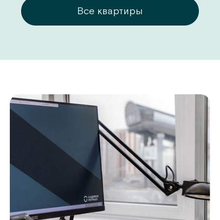
ры
Все квартиры