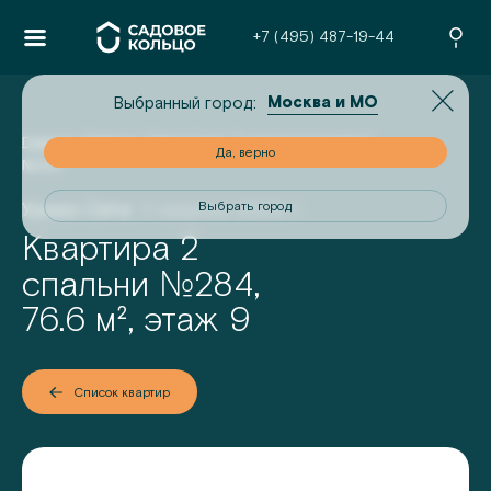
+7 (495) 487-19-44
Москва и МО
Выбранный город:
Главная
/
Проекты
/
Урман Сити
/
2-комнатная квартира
но
Да, верно
№
284
Урман Сити
II квартал 2026 г.
од
Выбрать город
Квартира 2
№
спальни
284
,
76.6
м², этаж
9
Список квартир