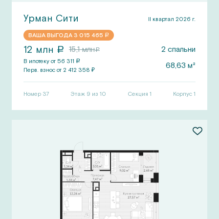
Урман Сити
II квартал 2026 г.
ВАША ВЫГОДА
3 015 465
a
12
млн
15,1
млн
2
спальни
a
a
В ипотеку от
56 311
a
68,63
м²
Перв.
взнос от
2 412 358
₽
Номер
37
Этаж 9 из 10
Секция
1
Корпус
1