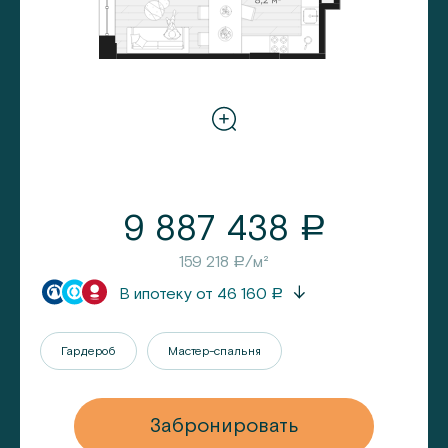
9 887 438
a
159 218
/м²
a
В ипотеку от
46 160
a
Гардероб
Мастер-спальня
Забронировать