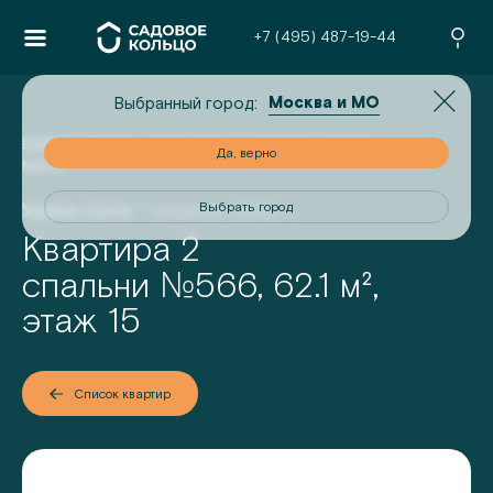
+7 (495) 487-19-44
Москва и МО
Выбранный город:
Главная
/
Проекты
/
Урман Сити
/
2-комнатная квартира
но
Да, верно
№
566
Урман Сити
I квартал 2028 г.
од
Выбрать город
Квартира 2
№
спальни
566
,
62.1
м²,
этаж
15
Список квартир