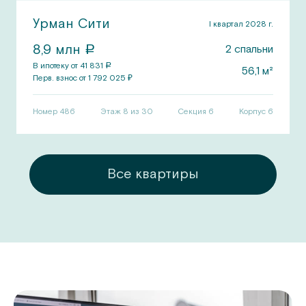
Урман Сити
I квартал 2028 г.
8,9
млн
2
спальни
a
В ипотеку от
41 831
a
56,1
м²
Перв.
взнос от
1 792 025
₽
Номер
486
Этаж 8 из 30
Секция
6
Корпус
6
ры
Все квартиры