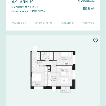
9,4
млн
2
спальни
a
В ипотеку от
44 169
a
59,8
м²
Перв.
взнос от
1 892 192
₽
Номер
354
Этаж 5 из 15
Секция
5
Корпус
5