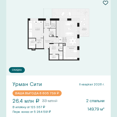
СКИДКА
Урман Сити
II квартал 2026 г.
ВАША ВЫГОДА
6 605 739
a
26,4
млн
33
млн
2
спальни
a
a
В ипотеку от
123 357
a
149,79
м²
Перв.
взнос от
5 284 591
₽