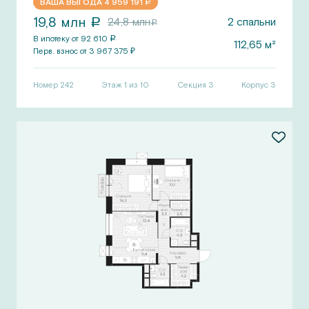
ВАША ВЫГОДА
4 959 191
a
19,8
млн
24,8
млн
2
спальни
a
a
В ипотеку от
92 610
a
112,65
м²
Перв.
взнос от
3 967 375
₽
Номер
242
Этаж 1 из 10
Секция
3
Корпус
3