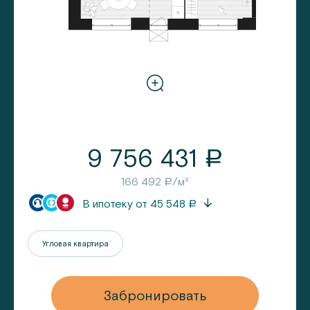
9 756 431
a
166 492
/м²
a
В ипотеку от
45 548
a
Угловая квартира
Забронировать