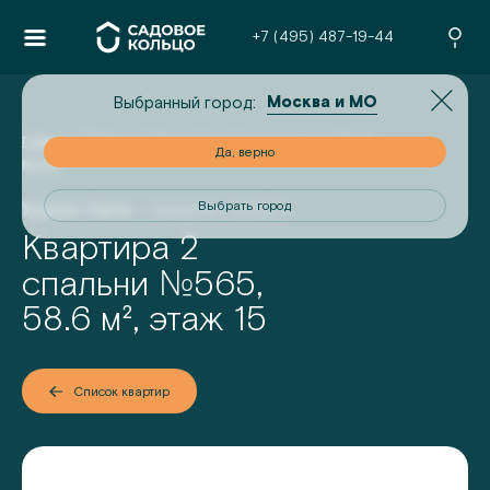
+7 (495) 487-19-44
Москва и МО
Выбранный город:
Главная
/
Проекты
/
Урман Сити
/
2-комнатная квартира
но
Да, верно
№
565
Урман Сити
I квартал 2028 г.
од
Выбрать город
Квартира 2
№
спальни
565
,
58.6
м², этаж
15
Список квартир