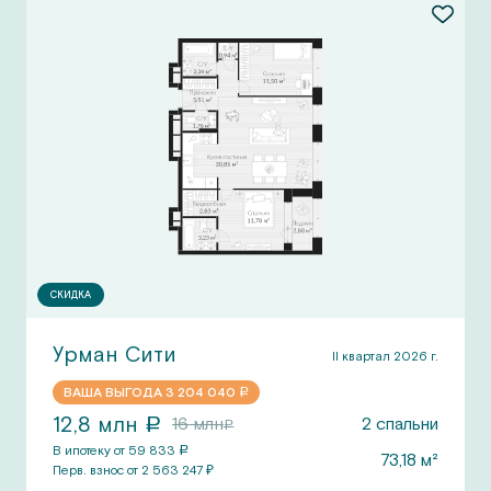
СКИДКА
Урман Сити
II квартал 2026 г.
ВАША ВЫГОДА
3 204 040
a
12,8
млн
16
млн
2
спальни
a
a
В ипотеку от
59 833
a
73,18
м²
Перв.
взнос от
2 563 247
₽