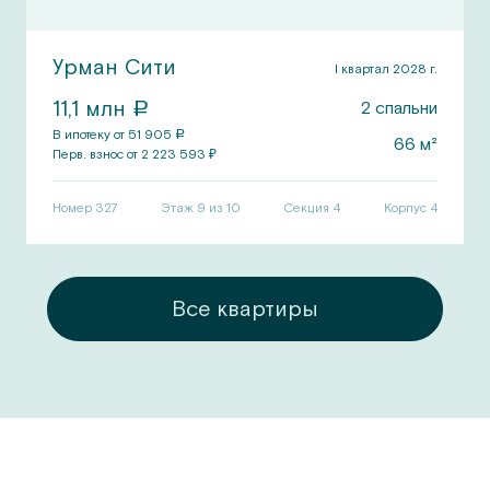
Урман Сити
I квартал 2028 г.
11,1
млн
2
спальни
a
В ипотеку от
51 905
a
66
м²
Перв.
взнос от
2 223 593
₽
Номер
327
Этаж 9 из 10
Секция
4
Корпус
4
ры
Все квартиры