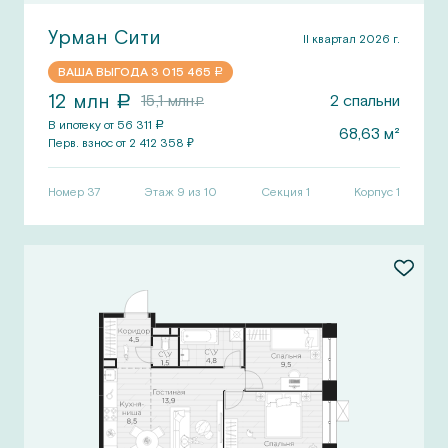
Урман Сити
II квартал 2026 г.
ВАША ВЫГОДА
3 015 465
a
12
млн
15,1
млн
2
спальни
a
a
В ипотеку от
56 311
a
68,63
м²
Перв.
взнос от
2 412 358
₽
Номер
37
Этаж 9 из 10
Секция
1
Корпус
1