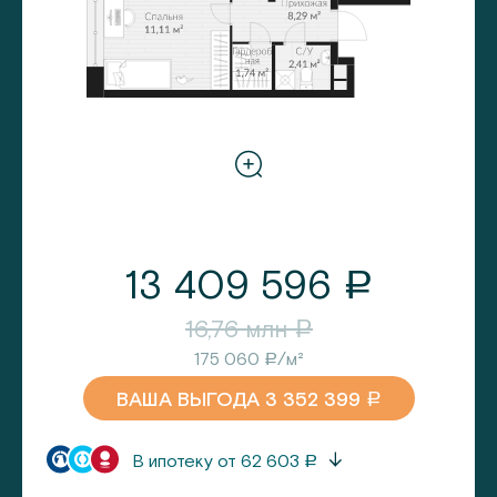
13 409 596
a
16,76
млн
a
175 060
/м²
a
ВАША ВЫГОДА
3 352 399
a
В ипотеку от
62 603
a