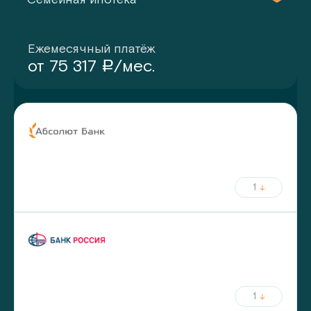
Ежемесячный платёж
от
75 317
/мес.
a
ставка
срок
от
5.75
%
до
30
лет
от
20
%
первый взнос
1
ежемесячный платёж
ставка
срок
от
5.8
%
до
30
лет
от
20
%
первый взнос
1
ежемесячный платёж