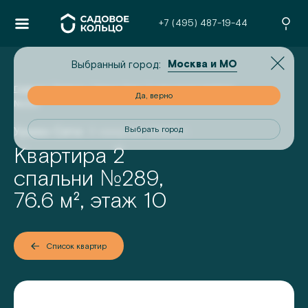
+7 (495) 487-19-44
Москва и МО
Выбранный город:
Главная
/
Проекты
/
Урман Сити
/
2-комнатная квартира
но
Да, верно
№
289
Урман Сити
II квартал 2026 г.
од
Выбрать город
Квартира 2
№
спальни
289
,
76.6
м², этаж
10
Список квартир