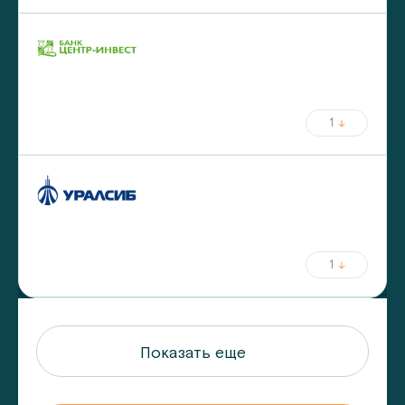
ставка
срок
от
5.9
%
до
25
лет
от
30
%
первый взнос
1
ежемесячный платёж
ставка
срок
от
5.99
%
до
30
лет
от
30
%
первый взнос
1
ежемесячный платёж
Показать еще