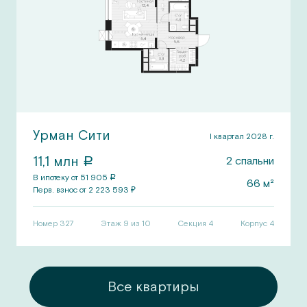
Урман Сити
I квартал 2028 г.
11,1
млн
2
спальни
a
В ипотеку от
51 905
a
66
м²
Перв.
взнос от
2 223 593
₽
Номер
327
Этаж 9 из 10
Секция
4
Корпус
4
ры
Все квартиры