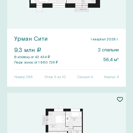
Урман Сити
I квартал 2028 г.
9,3
млн
2
спальни
a
В ипотеку от
43 434
a
56,4
м²
Перв.
взнос от
1 860 726
₽
Номер
296
Этаж 3 из 10
Секция
4
Корпус
4