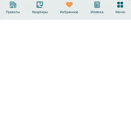
Выбрать
Проекты
Квартиры
Избранное
Ипотека
Меню
машино‑место
Офисы продаж
+7 (495) 487-19-44
info@sk-gc.ru
Вся представленная на сайте информация, носит
исключительно информационный характер, никакая
информация, материалы, опубликованные на нём, ни при
каких условиях не являются публичной офертой, определяемой
положениями статьи 437 Гражданского кодекса Российской
Федерации. Визуализации и планировки, представленные на
настоящем сайте, являются ориентировочными.
©
2026
Группа компаний «Садовое кольцо»
Политика конфиденциальности
Сделано в
AMIO