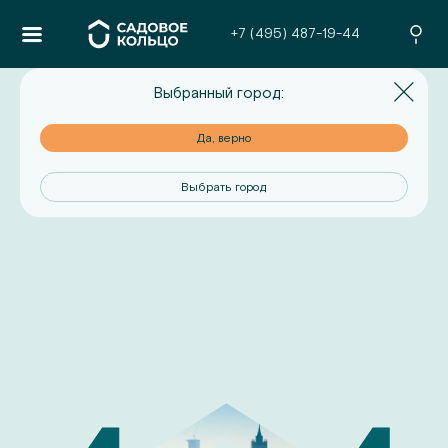
+7 (495) 487-19-44
Выбранный город:
но
Да, верно
од
Выбрать город