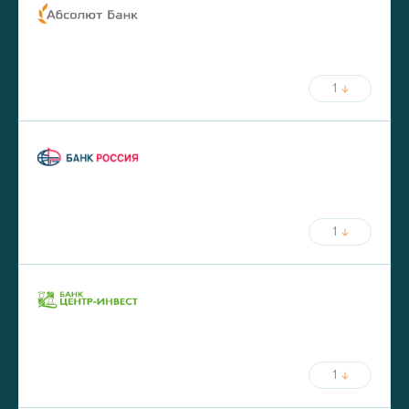
ставка
срок
от
5.75
%
до
30
лет
от
20
%
первый взнос
1
ежемесячный платёж
ставка
срок
от
5.8
%
до
30
лет
от
20
%
первый взнос
1
ежемесячный платёж
ставка
срок
от
5.9
%
до
25
лет
от
30
%
первый взнос
1
ежемесячный платёж