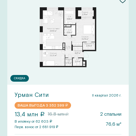
СКИДКА
Урман Сити
II квартал 2026 г.
ВАША ВЫГОДА
3 352 399
a
13,4
млн
16,8
млн
2
спальни
a
a
В ипотеку от
62 603
a
76,6
м²
Перв.
взнос от
2 681 919
₽