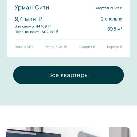
Урман Сити
I квартал 2028 г.
9,4
млн
2
спальни
a
В ипотеку от
44 169
a
59,8
м²
Перв.
взнос от
1 892 192
₽
Номер
354
Этаж 5 из 15
Секция
5
Корпус
5
ры
Все квартиры