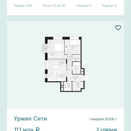
Номер
289
Этаж 10 из 10
Секция
3
Корпус
3
Урман Сити
I квартал 2028 г.
11,1
млн
2
спальни
a