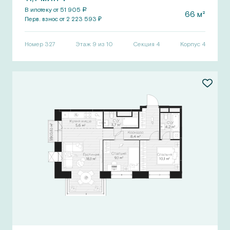
В ипотеку от
51 905
a
66
м²
Перв.
взнос от
2 223 593
₽
Номер
327
Этаж 9 из 10
Секция
4
Корпус
4