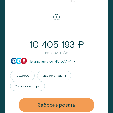
10 405 193
a
159 834
/м²
a
В ипотеку от
48 577
a
Гардероб
Мастер-спальня
Угловая квартира
Забронировать