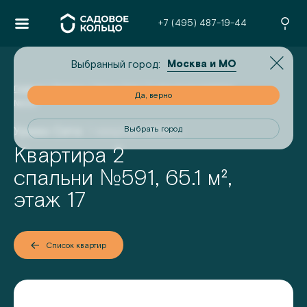
+7 (495) 487-19-44
Москва и МО
Выбранный город:
Главная
/
Проекты
/
Урман Сити
/
2-комнатная квартира
но
Да, верно
№
591
Урман Сити
I квартал 2028 г.
од
Выбрать город
Квартира 2
№
спальни
591
,
65.1
м²,
этаж
17
Список квартир